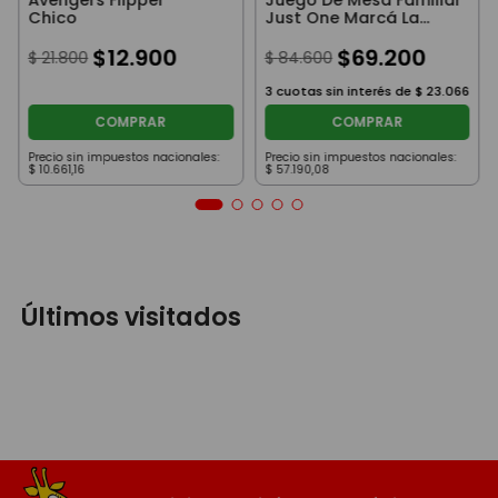
Chico
Just One Marcá La
Diferencia Original
$
12
.
900
$
69
.
200
$
21
.
800
$
84
.
600
3
cuotas sin interés de
$
23
.
066
COMPRAR
COMPRAR
Precio sin impuestos nacionales:
Precio sin impuestos nacionales:
$
10
.
661
,
16
$
57
.
190
,
08
Últimos visitados