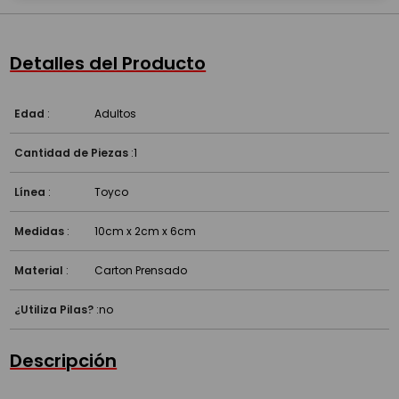
Detalles del Producto
Edad
:
Adultos
Cantidad de Piezas
:
1
Línea
:
Toyco
Medidas
:
10cm x 2cm x 6cm
Material
:
Carton Prensado
¿Utiliza Pilas?
:
no
Descripción