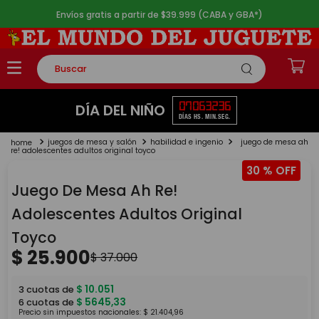
Envíos gratis a partir de $39.999 (CABA y GBA*)
Buscar
TÉRMINOS MÁS BUSCADOS
07
06
32
36
DÍA DEL NIÑO
DÍAS
HS.
MIN.
SEG.
1
.
rompecabezas
juegos de mesa y salón
habilidad e ingenio
juego de mesa ah
2
.
lego
re! adolescentes adultos original toyco
30 %
3
.
peluche
Juego De Mesa Ah Re!
4
.
monopatin
Adolescentes Adultos Original
5
.
toy story
Toyco
$
25
.
900
$
37
.
000
$
10
.
051
3
cuotas de
$
5645
,
33
6
cuotas de
Precio sin impuestos nacionales:
$
21
.
404
,
96