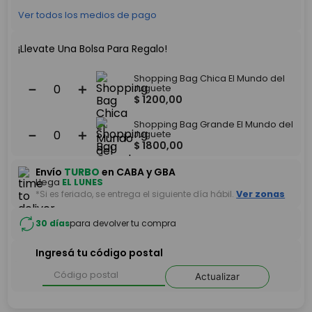
Ver todos los medios de pago
¡Llevate Una Bolsa Para Regalo!
Shopping Bag Chica El Mundo del
－
＋
Juguete
$
1200
,
00
Shopping Bag Grande El Mundo del
－
＋
Juguete
$
1800
,
00
Envío
TURBO
en CABA y GBA
Llega
EL LUNES
*Si es feriado, se entrega el siguiente día hábil.
Ver zonas
30 días
para devolver tu compra
Ingresá tu código postal
Actualizar