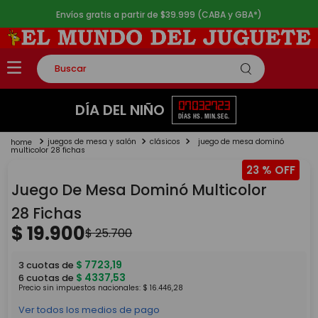
Envíos gratis a partir de $39.999 (CABA y GBA*)
Buscar
TÉRMINOS MÁS BUSCADOS
07
03
27
23
DÍA DEL NIÑO
DÍAS
HS.
MIN.
SEG.
1
.
rompecabezas
juegos de mesa y salón
clásicos
juego de mesa dominó
2
.
lego
multicolor 28 fichas
23 %
3
.
peluche
Juego De Mesa Dominó Multicolor
4
.
monopatin
28 Fichas
5
.
toy story
$
19
.
900
$
25
.
700
$
7723
,
19
3
cuotas de
$
4337
,
53
6
cuotas de
Precio sin impuestos nacionales:
$
16
.
446
,
28
Ver todos los medios de pago