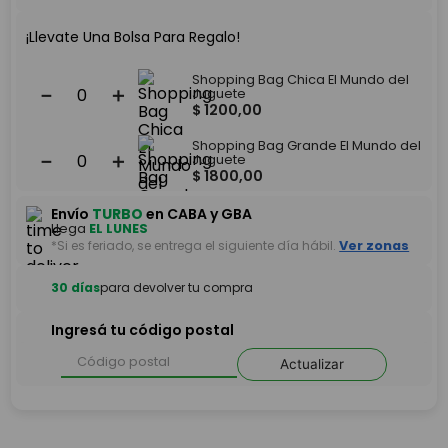
¡Llevate Una Bolsa Para Regalo!
Shopping Bag Chica El Mundo del
－
＋
Juguete
$
1200
,
00
Shopping Bag Grande El Mundo del
－
＋
Juguete
$
1800
,
00
Envío
TURBO
en CABA y GBA
Llega
EL LUNES
*Si es feriado, se entrega el siguiente día hábil.
Ver zonas
30 días
para devolver tu compra
Ingresá tu código postal
Actualizar