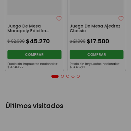
Juego De Mesa
Juego De Mesa Ajedrez
Monopoly Edición
Classic
Popular Hasbro
$
45
.
270
$
17
.
500
$
62
.
900
$
21
.
900
COMPRAR
COMPRAR
Precio sin impuestos nacionales:
Precio sin impuestos nacionales:
$
37
.
413
,
22
$
14
.
462
,
81
Últimos visitados