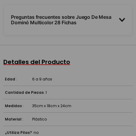
Preguntas frecuentes sobre Juego De Mesa
Dominó Multicolor 28 Fichas
¿Cuántas fichas trae?
¿Para cuántos jugadores?
Detalles del Producto
¿Desde qué edad?
Edad
:
6 a 9 años
Cantidad de Piezas
:
1
Medidas
:
35cm x 18cm x 24cm
Material
:
Plástico
¿Utiliza Pilas?
:
no