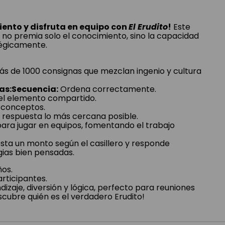
ento y disfruta en equipo con
El Erudito
!
Este
o premia solo el conocimiento, sino la capacidad
tégicamente.
s de 1000 consignas que mezclan ingenio y cultura
as:Secuencia:
Ordena correctamente.
el elemento compartido.
 conceptos.
respuesta lo más cercana posible.
para jugar en equipos, fomentando el trabajo
ta un monto según el casillero y responde
ias bien pensadas.
ños.
rticipantes.
zaje, diversión y lógica, perfecto para reuniones
scubre quién es el verdadero Erudito!