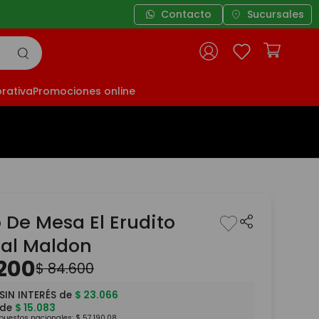
Contacto
Sucursales
rativa
Promociones online
 De Mesa El Erudito
nal Maldon
200
$
84
.
600
SIN INTERÉS de
$
23
.
066
 de
$
15
.
083
mpuestos nacionales:
$
57
.
190
,
08