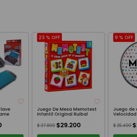
23 %
OFF
9 %
OFF
lave
Juego De Mesa Memotest
Juego de
Game
Infantil Original Ruibal
Velocidad
0
$
29
.
200
$
$
37
.
800
$
25
.
400