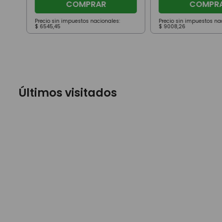
COMPRAR
COMPR
Precio sin impuestos nacionales:
Precio sin impuestos na
$
6545
,
45
$
9008
,
26
Últimos visitados