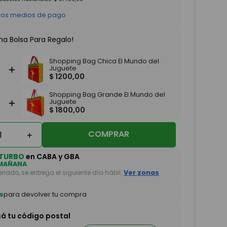
 los medios de pago
na Bolsa Para Regalo!
Shopping Bag Chica El Mundo del
＋
Juguete
$
1200
,
00
Shopping Bag Grande El Mundo del
＋
Juguete
$
1800
,
00
COMPRAR
＋
TURBO
en CABA y GBA
MAÑANA
feriado, se entrega el siguiente día hábil.
Ver zonas
s
para devolver tu compra
sá tu código postal