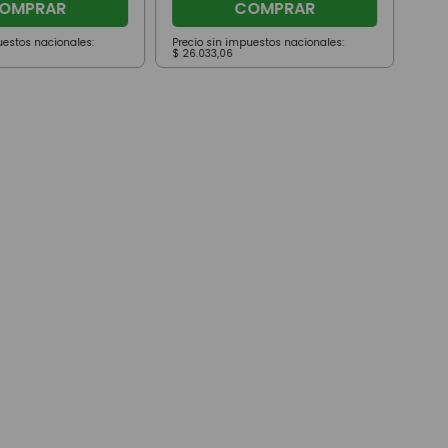
OMPRAR
COMPRAR
uestos nacionales:
Precio sin impuestos nacionales:
Prec
$
26
.
033
,
06
$
41
.