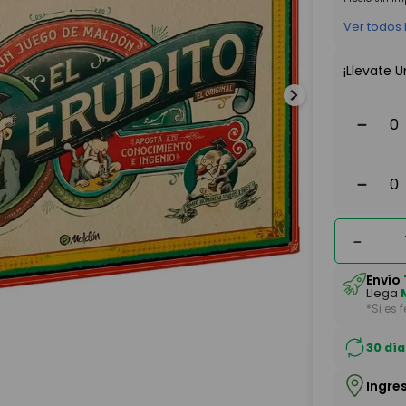
Ver todos
¡Llevate U
－
－
－
Envío
Llega
*Si es 
30 día
Ingre