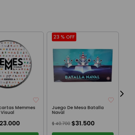
23 %
OFF
30
Jue
Pre
Au
$
71
 cartas Memmes
Juego De Mesa Batalla
 Visual
Naval
23
.
000
$
31
.
500
$
40
.
700