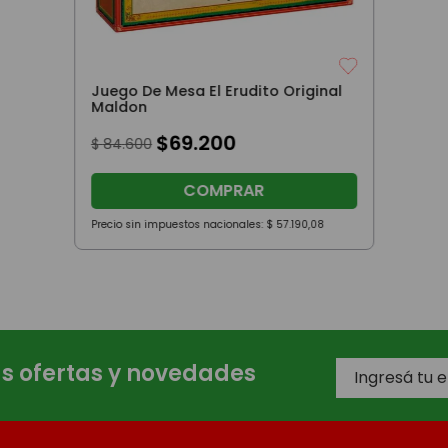
Juego De Mesa El Erudito Original
Maldon
$
69
.
200
$
84
.
600
COMPRAR
Precio sin impuestos nacionales:
$
57
.
190
,
08
as ofertas y novedades