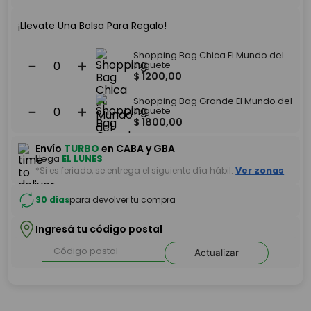
¡Llevate Una Bolsa Para Regalo!
Shopping Bag Chica El Mundo del
－
＋
Juguete
$
1200
,
00
Shopping Bag Grande El Mundo del
－
＋
Juguete
$
1800
,
00
Envío
TURBO
en CABA y GBA
Llega
EL LUNES
*Si es feriado, se entrega el siguiente día hábil.
Ver zonas
30 días
para devolver tu compra
Ingresá tu código postal
Actualizar