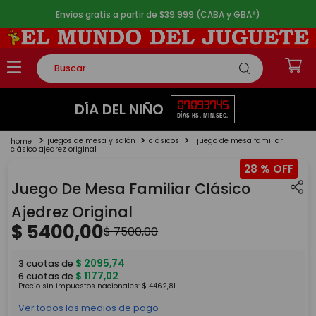
Envíos gratis a partir de $39.999 (CABA y GBA*)
Buscar
TÉRMINOS MÁS BUSCADOS
07
09
37
45
DÍA DEL NIÑO
DÍAS
HS.
MIN.
SEG.
1
.
rompecabezas
juegos de mesa y salón
clásicos
juego de mesa familiar
2
.
lego
clásico ajedrez original
28 %
3
.
peluche
Juego De Mesa Familiar Clásico
4
.
monopatin
Ajedrez Original
5
.
toy story
$
5400
,
00
$
7500
,
00
$
2095
,
74
3
cuotas de
$
1177
,
02
6
cuotas de
Precio sin impuestos nacionales:
$
4462
,
81
Ver todos los medios de pago