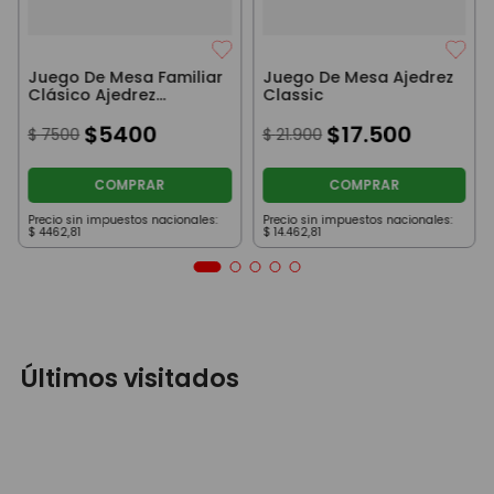
Juego De Mesa Familiar
Juego De Mesa Ajedrez
Clásico Ajedrez
Classic
Original
$
5400
$
17
.
500
$
7500
$
21
.
900
COMPRAR
COMPRAR
Precio sin impuestos nacionales:
Precio sin impuestos nacionales:
$
4462
,
81
$
14
.
462
,
81
Últimos visitados