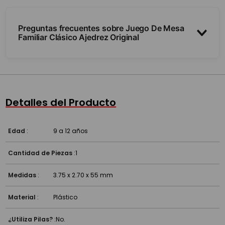
Preguntas frecuentes sobre Juego De Mesa
Familiar Clásico Ajedrez Original
¿Qué incluye?
¿Sirve para aprender estrategia?
Detalles del Producto
¿Desde qué edad?
Edad
:
9 a 12 años
Cantidad de Piezas
:
1
Medidas
:
3.75 x 2.70 x 55 mm
Material
:
Plástico
¿Utiliza Pilas?
:
No.