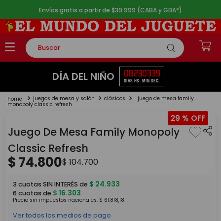
Envíos gratis a partir de $39.999 (CABA y GBA*)
Buscar
TÉRMINOS MÁS BUSCADOS
08
23
03
39
DÍA DEL NIÑO
DÍAS
HS.
MIN.
SEG.
1
.
rompecabezas
juegos de mesa y salón
clásicos
juego de mesa family
2
.
lego
monopoly classic refresh
29 %
3
.
peluche
Juego De Mesa Family Monopoly
4
.
monopatin
Classic Refresh
5
.
toy story
$
74
.
800
$
104
.
700
$
24
.
933
3
cuotas SIN INTERÉS de
$
16
.
303
6
cuotas de
Precio sin impuestos nacionales:
$
61
.
818
,
18
Ver todos los medios de pago