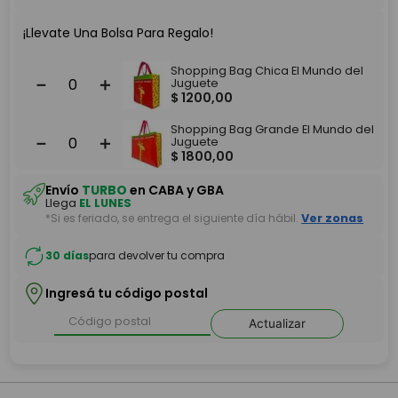
¡Llevate Una Bolsa Para Regalo!
Shopping Bag Chica El Mundo del
－
＋
Juguete
$
1200
,
00
Shopping Bag Grande El Mundo del
－
＋
Juguete
$
1800
,
00
Envío
TURBO
en CABA y GBA
Llega
EL LUNES
*Si es feriado, se entrega el siguiente día hábil.
Ver zonas
30 días
para devolver tu compra
Ingresá tu código postal
Actualizar