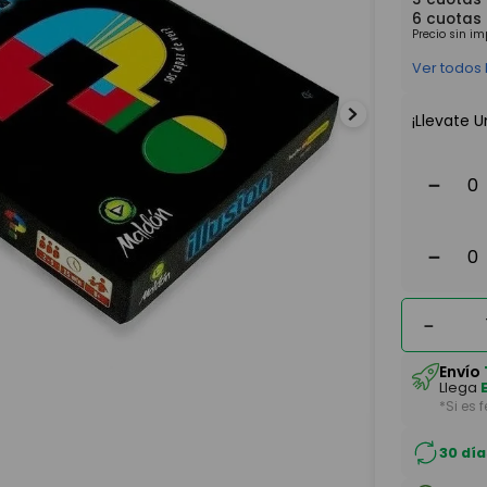
6
cuotas
Precio sin i
Ver todos
¡Llevate U
－
－
－
Envío
Llega
*Si es 
30 día