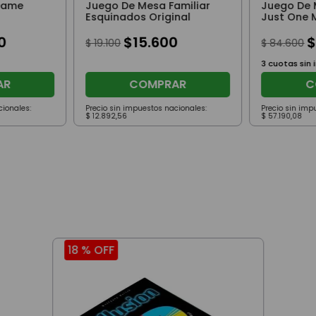
Dame
Juego De Mesa Familiar
Juego De 
Esquinados Original
Just One 
Diferencia
0
$
15
.
600
$
19
.
100
$
84
.
600
3
cuotas sin 
AR
COMPRAR
C
cionales:
Precio sin impuestos nacionales:
Precio sin imp
$
12
.
892
,
56
$
57
.
190
,
08
18 %
OFF