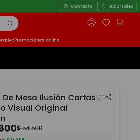
Contacto
Sucursales
rativa
Promociones online
 De Mesa Ilusión Cartas
o Visual Original
on
600
$
54
.
500
 de
$
17
.
309