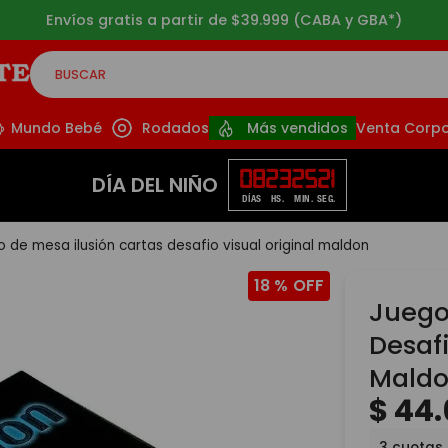
Envíos gratis a partir de $39.999 (CABA y GBA*)
BUSCAR
CADOS
Mundo Bebé
Rodados
Más vendidos
Venta Corpo
08
23
25
20
DÍA DEL NIÑO
DÍAS
HS.
MIN.
SEG.
o de mesa ilusión cartas desafio visual original maldon
18 %
Juego
Desafi
Mald
$
44
.
3
cuotas