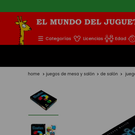
TÉRMINOS MÁS BUS
Categorías
Licencias
Edad
1
.
rompecabezas
2
.
lego
3
.
peluche
juegos de mesa y salón
de salón
jueg
4
.
monopatin
5
.
toy story