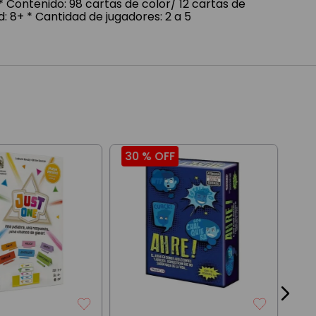
 * Contenido: 98 cartas de color/ 12 cartas de
d: 8+ * Cantidad de jugadores: 2 a 5
30 %
OFF
22
Jue
Rec
Car
$
2