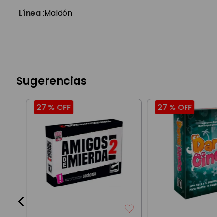
Línea
:
Maldón
Sugerencias
27 %
OFF
27 %
OFF
a