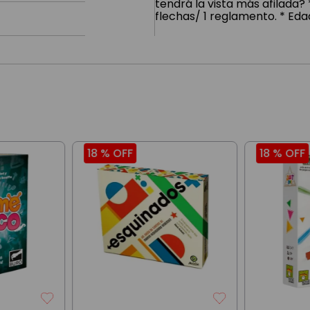
tendrá la vista más afilada?
flechas/ 1 reglamento. * Eda
18 %
OFF
18 %
OFF