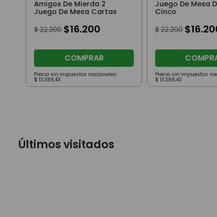
Amigos De Mierda 2
Juego De Mesa 
Juego De Mesa Cartas
Cinco
$
16
.
200
$
16
.
20
$
22
.
200
$
22
.
200
COMPRAR
COMPR
Precio sin impuestos nacionales:
Precio sin impuestos na
$
13
.
388
,
43
$
13
.
388
,
43
Últimos visitados