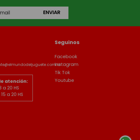
ENVIAR
Seguinos
Facebook
Instagram
ente@elmundodeljuguete.com.ar
Tik Tok
Youtube
de atención:
8 a 20 HS
15 a 20 HS