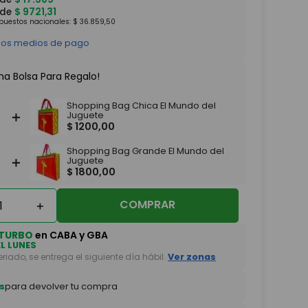
 de
$
9721
,
31
mpuestos nacionales:
$
36
.
859
,
50
 los medios de pago
na Bolsa Para Regalo!
Shopping Bag Chica El Mundo del
＋
Juguete
$
1200
,
00
Shopping Bag Grande El Mundo del
＋
Juguete
$
1800
,
00
COMPRAR
＋
TURBO
en CABA y GBA
EL LUNES
feriado, se entrega el siguiente día hábil.
Ver zonas
s
para devolver tu compra