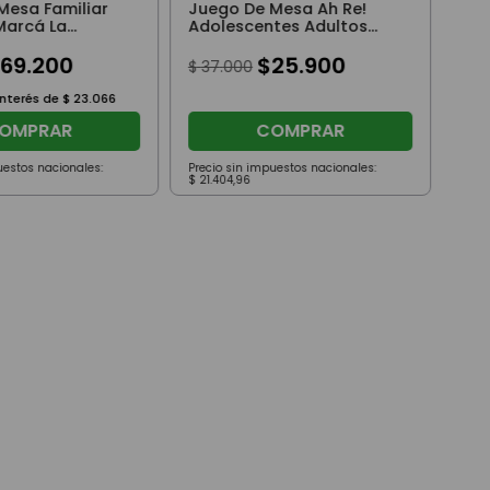
Mesa Familiar
Juego De Mesa Ah Re!
Marcá La
Adolescentes Adultos
 Original
Original Toyco
$
69
.
200
$
25
.
900
$
37
.
000
interés de
$
23
.
066
OMPRAR
COMPRAR
uestos nacionales:
Precio sin impuestos nacionales:
Prec
$
21
.
404
,
96
$
18
.