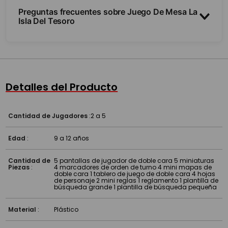
Preguntas frecuentes sobre Juego De Mesa La
Isla Del Tesoro
¿De qué se trata?
¿Para cuántos jugadores?
Detalles del Producto
¿Es fácil de aprender?
Cantidad de Jugadores
:
2 a 5
Edad
:
9 a 12 años
Cantidad de
5 pantallas de jugador de doble cara 5 miniaturas
Piezas
:
4 marcadores de orden de turno 4 mini mapas de
doble cara 1 tablero de juego de doble cara 4 hojas
de personaje 2 mini reglas 1 reglamento 1 plantilla de
búsqueda grande 1 plantilla de búsqueda pequeña
Material
:
Plástico