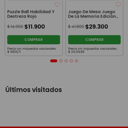
Puzzle Ball Habilidad Y
Juego De Mesa Juego
Destreza Rojo
De La Memoria Edición
Viaje Original Toyco
$
11
.
900
$
29
.
300
$
14
.
900
$
41
.
800
COMPRAR
COMPRAR
Precio sin impuestos nacionales:
Precio sin impuestos nacionales:
$
9834
,
71
$
24
.
214
,
88
Últimos visitados