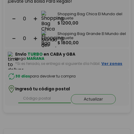
¡Llevate Una Bolsa Para Regalo!
Shopping Bag Chica El Mundo del
－
＋
Juguete
$
1200
,
00
Shopping Bag Grande El Mundo del
－
＋
Juguete
$
1800
,
00
Envío
TURBO
en CABA y GBA
Llega
MAÑANA
*Si es feriado, se entrega el siguiente día hábil.
Ver zonas
30 días
para devolver tu compra
Ingresá tu código postal
Actualizar