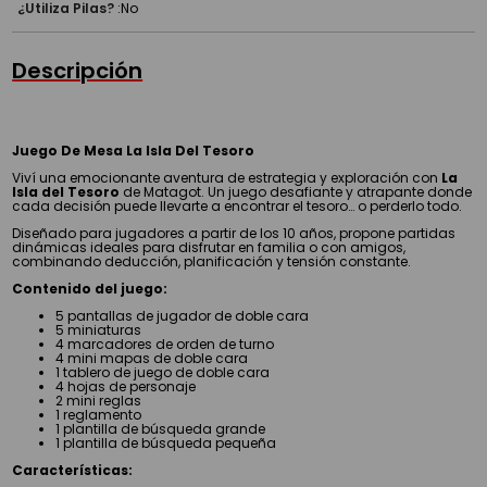
¿Utiliza Pilas?
:
No
Descripción
Juego De Mesa La Isla Del Tesoro
Viví una emocionante aventura de estrategia y exploración con
La
Isla del Tesoro
de Matagot. Un juego desafiante y atrapante donde
cada decisión puede llevarte a encontrar el tesoro… o perderlo todo.
Diseñado para jugadores a partir de los 10 años, propone partidas
dinámicas ideales para disfrutar en familia o con amigos,
combinando deducción, planificación y tensión constante.
Contenido del juego:
5 pantallas de jugador de doble cara
5 miniaturas
4 marcadores de orden de turno
4 mini mapas de doble cara
1 tablero de juego de doble cara
4 hojas de personaje
2 mini reglas
1 reglamento
1 plantilla de búsqueda grande
1 plantilla de búsqueda pequeña
Características: