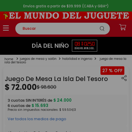
Envíos gratis a partir de $39.999 (CABA y GBA*)
Buscar
TÉRMINOS MÁS BUSCADOS
08
11
02
50
DÍA DEL NIÑO
DÍAS
HS.
MIN.
SEG.
1
.
rompecabezas
juegos de mesa y salón
habilidad e ingenio
juego de mesa la
2
.
lego
isla del tesoro
27 %
3
.
peluche
Juego De Mesa La Isla Del Tesoro
4
.
monopatin
$
72
.
000
$
98
.
600
5
.
toy story
$
24
.
000
3
cuotas SIN INTERÉS de
$
15
.
693
6
cuotas de
Precio sin impuestos nacionales:
$
59
.
504
,
13
Ver todos los medios de pago