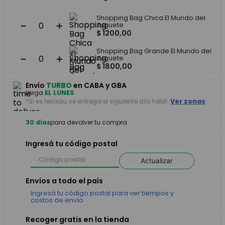
Shopping Bag Chica El Mundo del
－
＋
Juguete
$
1200
,
00
Shopping Bag Grande El Mundo del
－
＋
Juguete
$
1800
,
00
Envío
TURBO
en CABA y GBA
Llega
EL LUNES
*Si es feriado, se entrega el siguiente día hábil.
Ver zonas
30 días
para devolver tu compra
Ingresá tu código postal
Actualizar