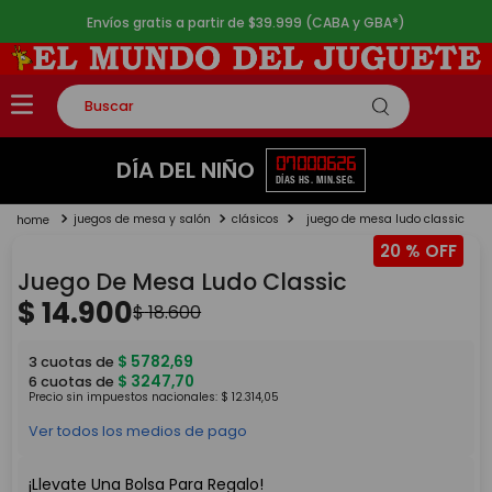
Envíos gratis a partir de $39.999 (CABA y GBA*)
Buscar
TÉRMINOS MÁS BUSCADOS
07
00
06
26
DÍA DEL NIÑO
DÍAS
HS.
MIN.
SEG.
1
.
rompecabezas
juegos de mesa y salón
clásicos
juego de mesa ludo classic
2
.
lego
20 %
3
.
peluche
Juego De Mesa Ludo Classic
4
.
monopatin
$
14
.
900
$
18
.
600
5
.
toy story
$
5782
,
69
3
cuotas de
$
3247
,
70
6
cuotas de
Precio sin impuestos nacionales:
$
12
.
314
,
05
Ver todos los medios de pago
¡Llevate Una Bolsa Para Regalo!