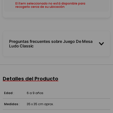
El ítem seleccionado no está disponible para
recogerlo cerca de su ubicación
Preguntas frecuentes sobre Juego De Mesa
Ludo Classic
¿Para cuántos jugadores es?
¿Cómo se juega?
Detalles del Producto
¿Desde qué edad se disfruta?
Edad
:
6 a 9 años
Medidas
:
35 x 35 cm aprox.