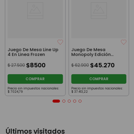
Juego De Mesa Line Up
Juego De Mesa
4 En Linea Frozen
Monopoly Edición
Popular Hasbro
$
8500
$
45
.
270
$
27
.
500
$
62
.
900
COMPRAR
COMPRAR
Precio sin impuestos nacionales:
Precio sin impuestos nacionales:
$
7024
,
79
$
37
.
413
,
22
Últimos visitados