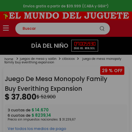
Envíos gratis a partir de $39.999 (CABA y GBA*)
Buscar
TÉRMINOS MÁS BUSCADOS
07
00
59
30
DÍA DEL NIÑO
DÍAS
HS.
MIN.
SEG.
1
.
rompecabezas
juegos de mesa y salón
clásicos
juego de mesa monopoly
2
.
lego
family buy everithing expansion
29 %
3
.
peluche
Juego De Mesa Monopoly Family
4
.
monopatin
Buy Everithing Expansion
5
.
toy story
$
37
.
800
$
52
.
900
$
14
.
670
3
cuotas de
$
8239
,
14
6
cuotas de
Precio sin impuestos nacionales:
$
31
.
239
,
67
Ver todos los medios de pago