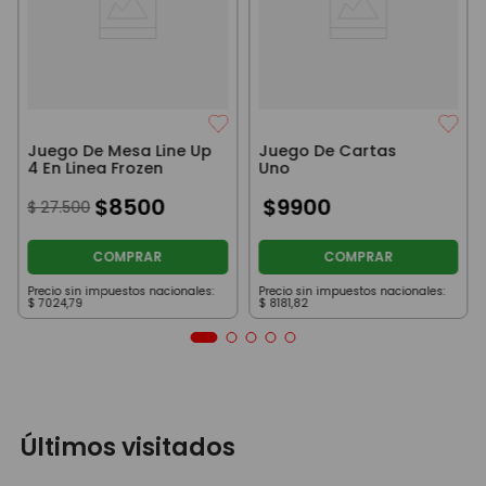
Juego De Mesa Line Up
Juego De Cartas
4 En Linea Frozen
Uno
$
8500
$
9900
$
27
.
500
COMPRAR
COMPRAR
Precio sin impuestos nacionales:
Precio sin impuestos nacionales:
$
7024
,
79
$
8181
,
82
Últimos visitados