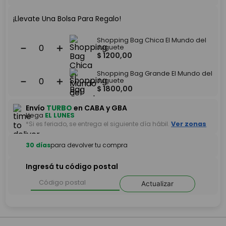
¡Llevate Una Bolsa Para Regalo!
Shopping Bag Chica El Mundo del
－
＋
Juguete
$
1200
,
00
Shopping Bag Grande El Mundo del
－
＋
Juguete
$
1800
,
00
Envío
TURBO
en CABA y GBA
Llega
EL LUNES
*Si es feriado, se entrega el siguiente día hábil.
Ver zonas
30 días
para devolver tu compra
Ingresá tu código postal
Actualizar