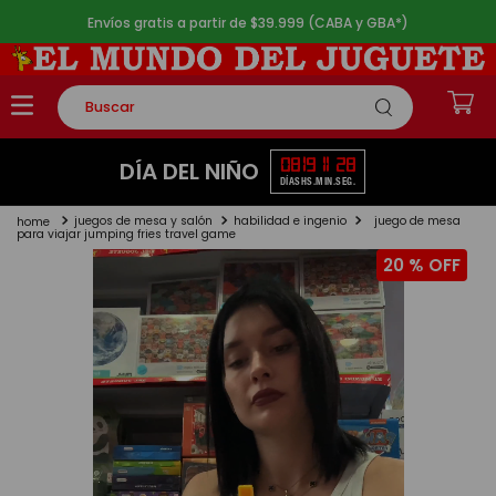
Envíos gratis a partir de $39.999 (CABA y GBA*)
Buscar
TÉRMINOS MÁS BUSCADOS
08
19
11
28
DÍA DEL NIÑO
DÍAS
HS.
MIN.
SEG.
1
.
rompecabezas
juegos de mesa y salón
habilidad e ingenio
juego de mesa
2
.
lego
para viajar jumping fries travel game
20 %
3
.
peluche
4
.
monopatin
5
.
toy story