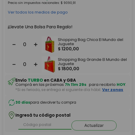
Precio sin impuestos nacionales:
$
9090
,
91
Ver todos los medios de pago
¡Llevate Una Bolsa Para Regalo!
Shopping Bag Chica El Mundo del
－
＋
Juguete
$
1200
,
00
Shopping Bag Grande El Mundo del
－
＋
Juguete
$
1800
,
00
Envío
TURBO
en CABA y GBA
Comprá en las próximas
7h 11m 29s
para recibirlo
HOY
.
*Si es feriado, se entrega el siguiente día hábil.
Ver zonas
30 días
para devolver tu compra
Ingresá tu código postal
Actualizar