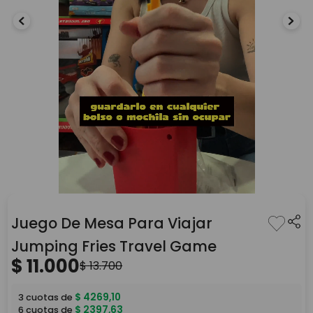
Juego De Mesa Para Viajar
Jumping Fries Travel Game
$
11
.
000
$
13
.
700
$
4269
,
10
3
cuotas de
$
2397
,
63
6
cuotas de