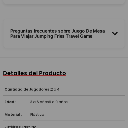
Preguntas frecuentes sobre Juego De Mesa
Para Viajar Jumping Fries Travel Game
¿De qué se trata?
¿Es práctico para viajar?
Detalles del Producto
¿Para quién es?
Cantidad de Jugadores
:
2 a 4
Edad
:
3 a 6 años
6 a 9 años
Material
:
Plástico
¿Utiliza Pilas?
:
No