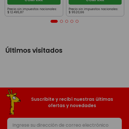
Precio sin impuestos nacionales:
Precio sin impuestos nacionales:
$
12
.
495
,
87
$
9520
,
66
Últimos visitados
Suscribite y recibí nuestras últimas
ofertas y novedades