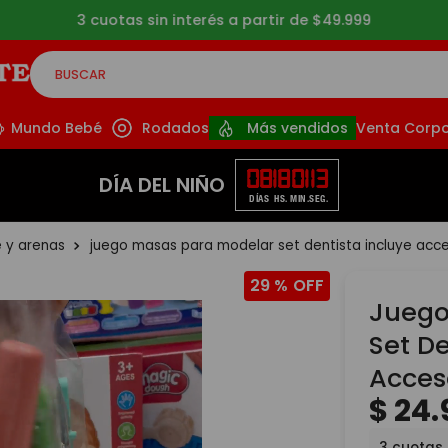
3 cuotas sin interés a partir de $49.999
BUSCAR
CADOS
Mundo Bebé
Rodados
Más vendidos
Venta Corpo
08
18
01
12
DÍA DEL NIÑO
DÍAS
HS.
MIN.
SEG.
e y arenas
juego masas para modelar set dentista incluye acce
29 %
Juego
Set De
Acces
$
24
.
3
cuotas