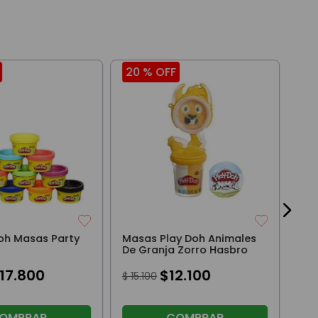
20 %
OFF
29
Pla
Pri
Avi
$
6
Doh Masas Party
Masas Play Doh Animales
De Granja Zorro Hasbro
17
.
800
$
12
.
100
$
15
.
100
OMPRAR
COMPRAR