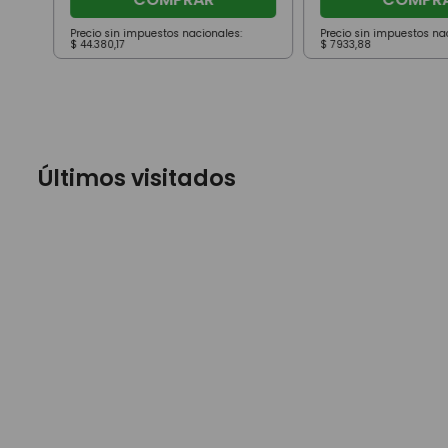
Precio sin impuestos nacionales:
Precio sin impuestos na
$
44
.
380
,
17
$
7933
,
88
Últimos visitados