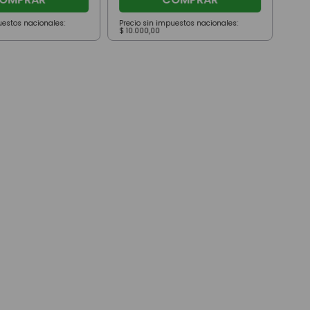
uestos nacionales:
Precio sin impuestos nacionales:
Prec
$
10
.
000
,
00
$
35
.