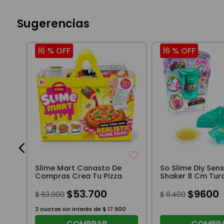
Sugerencias
16 %
OFF
16 %
OFF
Slime Mart Canasto De
So Slime Diy Sen
Compras Crea Tu Pizza
Shaker 8 Cm Tur
$
53
.
700
$
9600
$
63
.
900
$
11
.
400
3
cuotas sin interés de
$
17
.
900
COMPRAR
COMPR