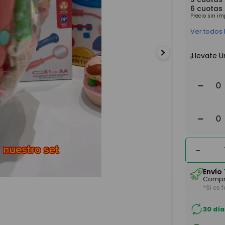
6
cuotas
Precio sin i
Ver todos
¡Llevate U
－
－
－
Envío
Compr
*Si es 
30 día