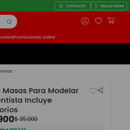
Contacto
Sucursales
Envío
rativa
Promociones online
sorios
 Masas Para Modelar
ntista Incluye
orios
900
$
35
.
000
 de
$
9663
,
69