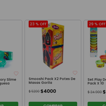
23 %
OFF
29 %
OFF
Smooshi Pack X2 Potes De
sory Slime
Set Play 
Masas Gorila
quesa
Pack X 10
$
4000
$
$
5200
$
24
.
900
AR
COMPRAR
C