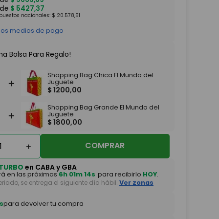
 de
$
5427
,
37
mpuestos nacionales:
$
20
.
578
,
51
 los medios de pago
na Bolsa Para Regalo!
Shopping Bag Chica El Mundo del
＋
Juguete
$
1200
,
00
Shopping Bag Grande El Mundo del
＋
Juguete
$
1800
,
00
COMPRAR
＋
TURBO
en CABA y GBA
á en las próximas
6h 01m 13s
para recibirlo
HOY
.
feriado, se entrega el siguiente día hábil.
Ver zonas
s
para devolver tu compra