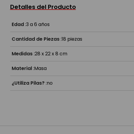
¿La masa es segura?
Detalles del Producto
¿La masa se seca?
Edad
:
3 a 6 años
Cantidad de Piezas
:
18 piezas
Medidas
:
28 x 22 x 8 cm
Material
:
Masa
¿Utiliza Pilas?
:
no