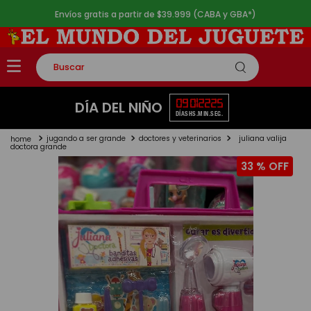
Envíos gratis a partir de $39.999 (CABA y GBA*)
Buscar
TÉRMINOS MÁS BUSCADOS
09
01
22
25
DÍA DEL NIÑO
DÍAS
HS.
MIN.
SEG.
1
.
rompecabezas
jugando a ser grande
doctores y veterinarios
juliana valija
2
.
lego
doctora grande
33 %
3
.
peluche
4
.
monopatin
5
.
toy story