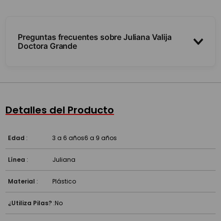
Preguntas frecuentes sobre Juliana Valija
Doctora Grande
¿Qué incluye?
¿Es práctica para llevar?
Detalles del Producto
¿Qué estimula?
Edad
:
3 a 6 años
6 a 9 años
Línea
:
Juliana
Material
:
Plástico
¿Utiliza Pilas?
:
No