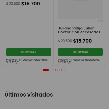
$
15
.
700
$
23
.
600
Juliana Valija Julian
Doctor Con Accesorios
$
15
.
700
$
23
.
600
COMPRAR
COMPRAR
Precio sin impuestos nacionales:
Precio sin impuestos nacionales:
$
12
.
975
,
21
$
12
.
975
,
21
Últimos visitados