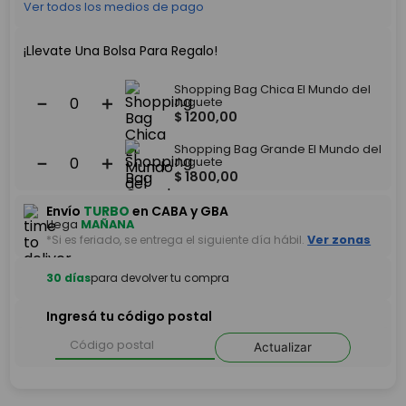
Ver todos los medios de pago
¡Llevate Una Bolsa Para Regalo!
Shopping Bag Chica El Mundo del
－
＋
Juguete
$
1200
,
00
Shopping Bag Grande El Mundo del
－
＋
Juguete
$
1800
,
00
Envío
TURBO
en CABA y GBA
Llega
MAÑANA
*Si es feriado, se entrega el siguiente día hábil.
Ver zonas
30 días
para devolver tu compra
Ingresá tu código postal
Actualizar