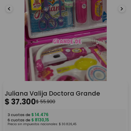
Juliana Valija Doctora Grande
$
37
.
300
$
55
.
900
$
14
.
476
3
cuotas de
$
8130
,
15
6
cuotas de
Precio sin impuestos nacionales:
$
30
.
826
,
45