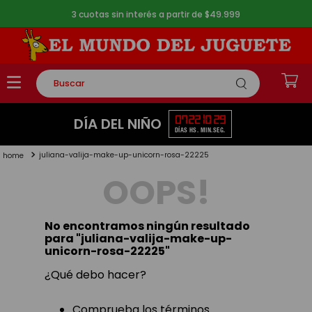
3 cuotas sin interés a partir de $49.999
Buscar
TÉRMINOS MÁS BUSCADOS
07
22
10
28
DÍA DEL NIÑO
DÍAS
HS.
MIN.
SEG.
1
.
rompecabezas
juliana-valija-make-up-unicorn-rosa-22225
2
.
lego
OOPS!
3
.
peluche
4
.
monopatin
No encontramos ningún resultado
5
.
toy story
para "
juliana-valija-make-up-
unicorn-rosa-22225
"
¿Qué debo hacer?
Comprueba los términos