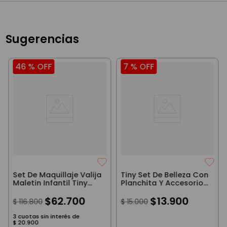
Sugerencias
46 %
OFF
7 %
OFF
Set De Maquillaje Valija
Tiny Set De Belleza Con
Maletin Infantil Tiny
Planchita Y Accesorios
Zorro
Rosa
$
62
.
700
$
13
.
900
$
116
.
800
$
15
.
000
3
cuotas sin interés de
$
20
.
900