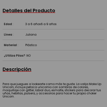
Detalles del Producto
Edad
:
3 a 6 años
6 a 9 años
Línea
:
Juliana
Material
:
Plástico
¿Utiliza Pilas?
:
NO
Descripción
Para que juegues a lookearte como más te guste. La valija Make Up
Unicorn, incluye petaca unicornio con sombras de colores,
maquillaje con glitter, labial duo, esmalte, stickers para decorar tus
uñas, hebillas, pulsera, y accesorios para hacer tu propio choker
Unicorn.