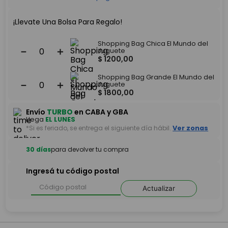
¡Llevate Una Bolsa Para Regalo!
Shopping Bag Chica El Mundo del
－
＋
Juguete
$
1200
,
00
Shopping Bag Grande El Mundo del
－
＋
Juguete
$
1800
,
00
Envío
TURBO
en CABA y GBA
Llega
EL LUNES
*Si es feriado, se entrega el siguiente día hábil.
Ver zonas
30 días
para devolver tu compra
Ingresá tu código postal
Actualizar