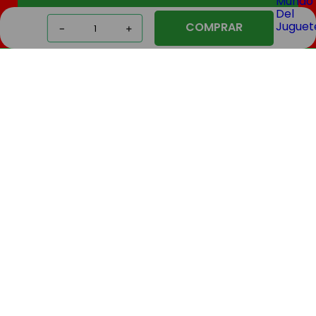
SUSCRIBIR
COMPRAR
－
＋
Nosotros
Compras
Contacto
Seguinos
El Mundo Del Juguete
© 2026 | Todos los derechos reservados
Defensa al consumidor