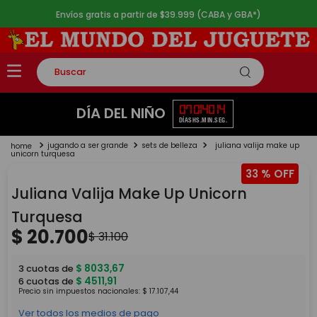
Envíos gratis a partir de $39.999 (CABA y GBA*)
Buscar
TÉRMINOS MÁS BUSCADOS
07
01
40
14
DÍA DEL NIÑO
DÍAS
HS.
MIN.
SEG.
1
.
rompecabezas
jugando a ser grande
sets de belleza
juliana valija make up
2
.
lego
unicorn turquesa
33 %
3
.
peluche
Juliana Valija Make Up Unicorn
4
.
monopatin
Turquesa
5
.
toy story
$
20
.
700
$
31
.
100
$
8033
,
67
3
cuotas de
$
4511
,
91
6
cuotas de
Precio sin impuestos nacionales:
$
17
.
107
,
44
Ver todos los medios de pago