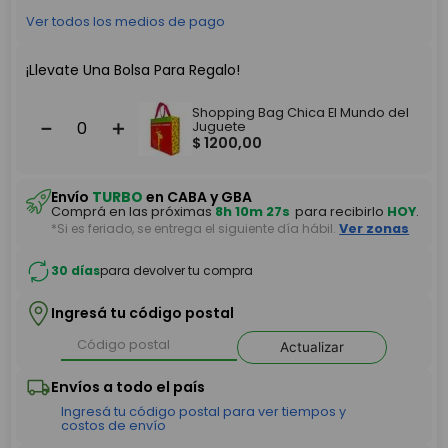
Ver todos los medios de pago
¡Llevate Una Bolsa Para Regalo!
Shopping Bag Chica El Mundo del
－
＋
Juguete
$
1200
,
00
Envío
TURBO
en CABA y GBA
Comprá en las próximas
8h 10m 26s
para recibirlo
HOY
.
*Si es feriado, se entrega el siguiente día hábil.
Ver zonas
30 días
para devolver tu compra
Ingresá tu código postal
Actualizar