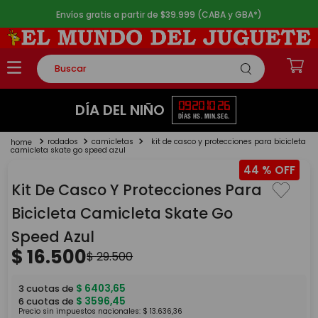
Envíos gratis a partir de $39.999 (CABA y GBA*)
Buscar
TÉRMINOS MÁS BUSCADOS
09
20
10
25
DÍA DEL NIÑO
DÍAS
HS.
MIN.
SEG.
1
.
rompecabezas
rodados
camicletas
kit de casco y protecciones para bicicleta
2
.
lego
camicleta skate go speed azul
44 %
3
.
peluche
Kit De Casco Y Protecciones Para
4
.
monopatin
Bicicleta Camicleta Skate Go
5
.
toy story
Speed Azul
$
16
.
500
$
29
.
500
$
6403
,
65
3
cuotas de
$
3596
,
45
6
cuotas de
Precio sin impuestos nacionales:
$
13
.
636
,
36