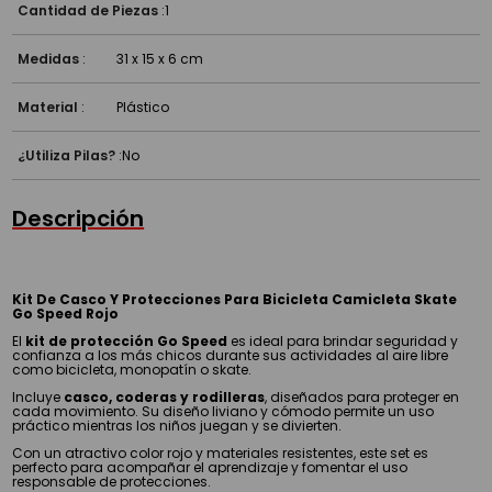
Cantidad de Piezas
:
1
Medidas
:
31 x 15 x 6 cm
Material
:
Plástico
¿Utiliza Pilas?
:
No
Descripción
Kit De Casco Y Protecciones Para Bicicleta Camicleta Skate
Go Speed Rojo
El
kit de protección Go Speed
es ideal para brindar seguridad y
confianza a los más chicos durante sus actividades al aire libre
como bicicleta, monopatín o skate.
Incluye
casco, coderas y rodilleras
, diseñados para proteger en
cada movimiento. Su diseño liviano y cómodo permite un uso
práctico mientras los niños juegan y se divierten.
Con un atractivo color rojo y materiales resistentes, este set es
perfecto para acompañar el aprendizaje y fomentar el uso
responsable de protecciones.