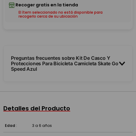
El ítem seleccionado no está disponible para
recogerlo cerca de su ubicación
Preguntas frecuentes sobre Kit De Casco Y
Protecciones Para Bicicleta Camicleta Skate Go
Speed Azul
¿Sirve para la bici, el monopatín y los rollers?
¿Se ajusta a la medida del chico?
Detalles del Producto
¿Qué incluye?
Edad
:
3 a 6 años