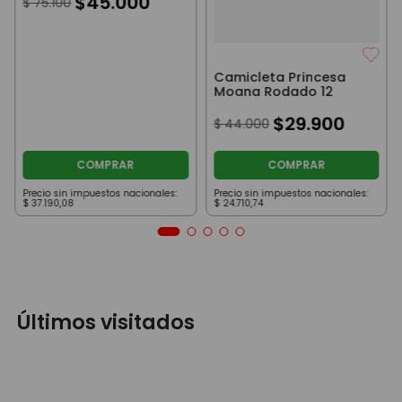
$
45
.
000
$
75
.
100
Camicleta Princesa
Moana Rodado 12
$
29
.
900
$
44
.
000
COMPRAR
COMPRAR
Precio sin impuestos nacionales:
Precio sin impuestos nacionales:
$
37
.
190
,
08
$
24
.
710
,
74
Últimos visitados