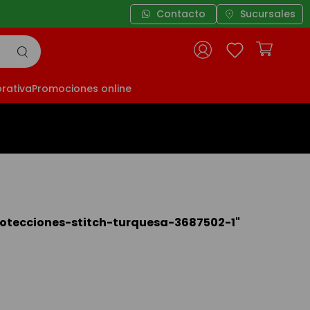
Contacto
Sucursales
rativa
Promociones online
otecciones-stitch-turquesa-3687502-1
"