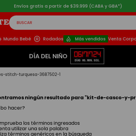
Envíos gratis a partir de $39.999 (CABA y GBA*)
BUSCAR
CADOS
Mundo Bebé
Rodados
Más vendidos
Venta Corpo
06
17
17
23
DÍA DEL NIÑO
DÍAS
HS.
MIN.
SEG.
es-stitch-turquesa-3687502-1
ontramos ningún resultado para "
kit-de-casco-y-pr
bo hacer?
mprueba los términos ingresados
enta utilizar una sola palabra
liza términos genéricos en la búsqueda