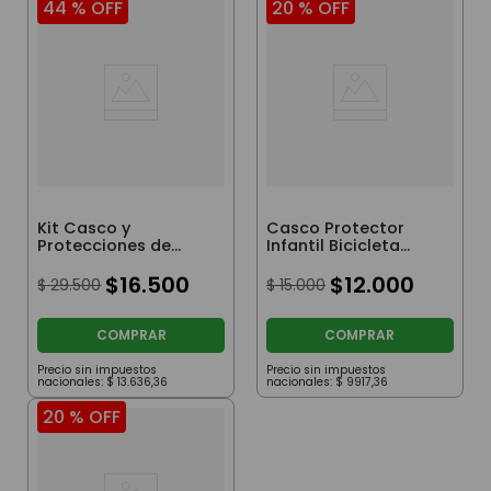
44 %
OFF
20 %
OFF
Kit Casco y
Casco Protector
Protecciones de
Infantil Bicicleta
Gabby Doll House
Monopatín Patín
Turquesa
$
16
.
500
Rojo
$
12
.
000
$
29
.
500
$
15
.
000
COMPRAR
COMPRAR
Precio sin impuestos
Precio sin impuestos
nacionales:
$
13
.
636
,
36
nacionales:
$
9917
,
36
20 %
OFF