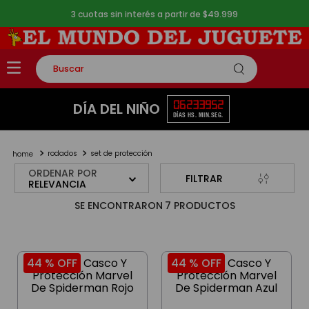
3 cuotas sin interés a partir de $49.999
Buscar
TÉRMINOS MÁS BUSCADOS
06
23
39
52
DÍA DEL NIÑO
DÍAS
HS.
MIN.
SEG.
1
.
rompecabezas
2
.
lego
rodados
set de protección
3
.
peluche
ORDENAR POR
FILTRAR
RELEVANCIA
4
.
monopatin
7
PRODUCTOS
5
.
toy story
44 %
OFF
44 %
OFF