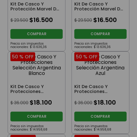
Kit De Casco Y
Kit De Casco Y
Protección Marvel De
Protección Marvel De
Spiderman Rojo
Spiderman Azul
$
16
.
500
$
16
.
500
$
29
.
500
$
29
.
500
COMPRAR
COMPRAR
Precio sin impuestos
Precio sin impuestos
nacionales:
$
13
.
636
,
36
nacionales:
$
13
.
636
,
36
50 %
OFF
50 %
OFF
Kit De Casco Y
Kit De Casco Y
Protecciones
Protecciones
Selección Argentina
Selección Argentina
Blanco
$
18
.
100
Azul
$
18
.
100
$
36
.
000
$
36
.
000
COMPRAR
COMPRAR
Precio sin impuestos
Precio sin impuestos
nacionales:
$
14
.
958
,
68
nacionales:
$
14
.
958
,
68