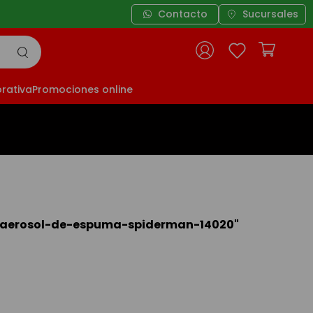
Contacto
Sucursales
rativa
Promociones online
-aerosol-de-espuma-spiderman-14020
"