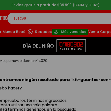
Envíos gratis a partir de $39.999 (CABA y GBA*)
BUSCAR
CADOS
Mundo Bebé
Rodados
Más vendidos
Venta Corpo
07
18
03
02
DÍA DEL NIÑO
DÍAS
HS.
MIN.
SEG.
de-espuma-spiderman-14020
ontramos ningún resultado para "
kit-guantes-con
ebo hacer?
mprueba los términos ingresados
tenta utilizar una sola palabra
iliza términos genéricos en la búsqueda