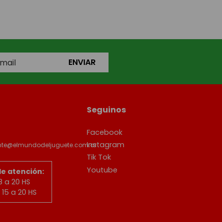
ENVIAR
Seguinos
Facebook
Instagram
ente@elmundodeljuguete.com.ar
Tik Tok
Youtube
de atención:
8 a 20 HS
15 a 20 HS