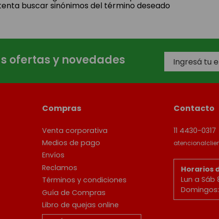
tenta buscar sinónimos del término deseado
as ofertas y novedades
Compras
Contacto
Venta corporativa
11 4430-0317
Medios de pago
atencionalcli
Envíos
Reclamos
Horarios 
Lun a Sáb 
Términos y condiciones
Domingos: 
Guía de Compras
Libro de quejas online