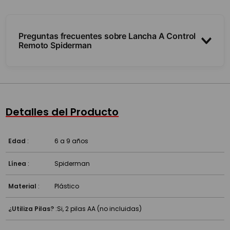
Preguntas frecuentes sobre Lancha A Control
Remoto Spiderman
¿Cómo se maneja?
¿Sirve para la pileta?
Detalles del Producto
¿Anda en alfombra o solo en piso liso?
Edad
:
6 a 9 años
Línea
:
Spiderman
Material
:
Plástico
¿Utiliza Pilas?
:
Si, 2 pilas AA (no incluidas)