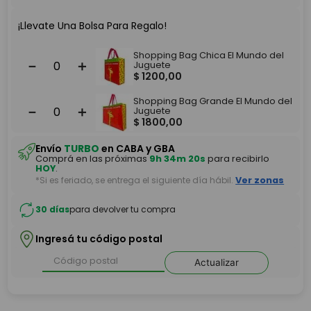
¡Llevate Una Bolsa Para Regalo!
Shopping Bag Chica El Mundo del
－
＋
Juguete
$
1200
,
00
Shopping Bag Grande El Mundo del
－
＋
Juguete
$
1800
,
00
Envío
TURBO
en CABA y GBA
Comprá en las próximas
9h 34m 20s
para recibirlo
HOY
.
*Si es feriado, se entrega el siguiente día hábil.
Ver zonas
30 días
para devolver tu compra
Ingresá tu código postal
Actualizar