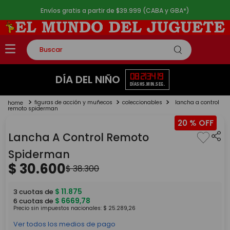
Envíos gratis a partir de $39.999 (CABA y GBA*)
Buscar
TÉRMINOS MÁS BUSCADOS
08
21
34
19
DÍA DEL NIÑO
DÍAS
HS.
MIN.
SEG.
1
.
rompecabezas
figuras de acción y muñecos
coleccionables
lancha a control
2
.
lego
remoto spiderman
20 %
3
.
peluche
Lancha A Control Remoto
4
.
monopatin
Spiderman
5
.
toy story
$
30
.
600
$
38
.
300
$
11
.
875
3
cuotas de
$
6669
,
78
6
cuotas de
Precio sin impuestos nacionales:
$
25
.
289
,
26
Ver todos los medios de pago