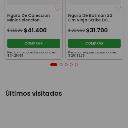
Figura De Coleccion
Figura De Batman 30
Minix Seleccion
Cm Ninja Strike DC
Argentina Julian
Negro
Alvarez
$
41
.
400
$
31
.
700
$
51
.
800
$
39
.
600
COMPRAR
COMPRAR
Precio sin impuestos nacionales:
Precio sin impuestos nacionales:
$
34
.
214
,
88
$
26
.
198
,
35
Últimos visitados