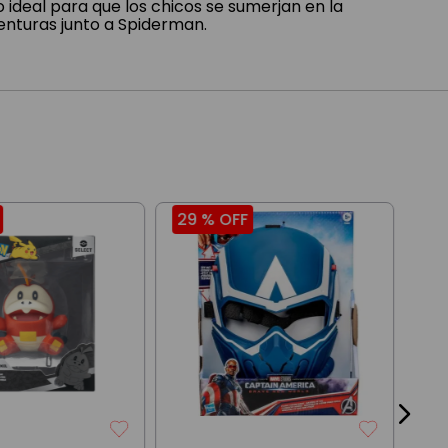
ideal para que los chicos se sumerjan en la
enturas junto a Spiderman.
29 %
OFF
39
Hue
Din
$
2