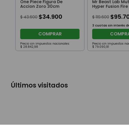
One Piece Figura De
Mr Beast Lab Mu
Accion Zoro 30cm
Hyper Fusion Fire
Naranja
$
34
.
900
$
95
.
7
$
43
.
600
$
119
.
600
3
cuotas sin interés 
COMPRAR
COMPR
Precio sin impuestos nacionales:
Precio sin impuestos na
$
28
.
842
,
98
$
79
.
090
,
91
Últimos visitados