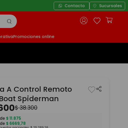
Contacto
Sucursales
rativa
Promociones online
a A Control Remoto
 Boat Spiderman
600
$
38
.
300
 de
$
11
.
875
 de
$
6669
,
78
mpuestos nacionales:
$
25
.
289
,
26