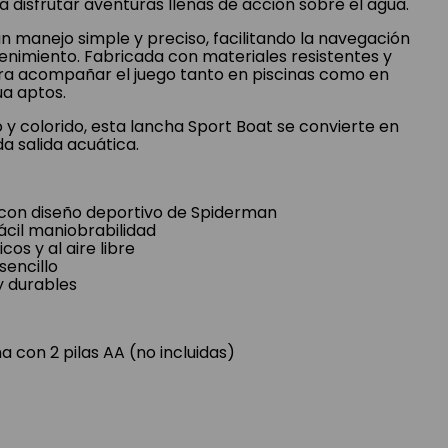
ra disfrutar aventuras llenas de acción sobre el agua.
n manejo simple y preciso, facilitando la navegación
enimiento. Fabricada con materiales resistentes y
ra acompañar el juego tanto en piscinas como en
ua aptos.
 y colorido, esta lancha Sport Boat se convierte en
a salida acuática.
 con diseño deportivo de Spiderman
ácil maniobrabilidad
cos y al aire libre
sencillo
y durables
 con 2 pilas AA (no incluidas)