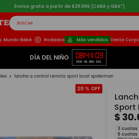
3 cuotas sin interés a partir de $49.999
BUSCAR
CADOS
Mundo Bebé
Rodados
Más vendidos
Venta Corpo
08
14
11
02
DÍA DEL NIÑO
DÍAS
HS.
MIN.
SEG.
bles
lancha a control remoto sport boat spiderman
20 %
Lanch
Sport
$
30
.
3
cuotas
6
cuotas
Precio sin i