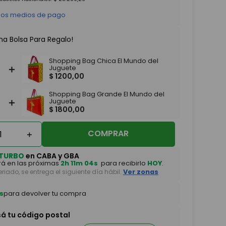
 los medios de pago
na Bolsa Para Regalo!
Shopping Bag Chica El Mundo del
＋
Juguete
$
1200
,
00
Shopping Bag Grande El Mundo del
＋
Juguete
$
1800
,
00
COMPRAR
＋
TURBO
en CABA y GBA
á en las próximas
2h 11m 03s
para recibirlo
HOY
.
feriado, se entrega el siguiente día hábil.
Ver zonas
s
para devolver tu compra
sá tu código postal