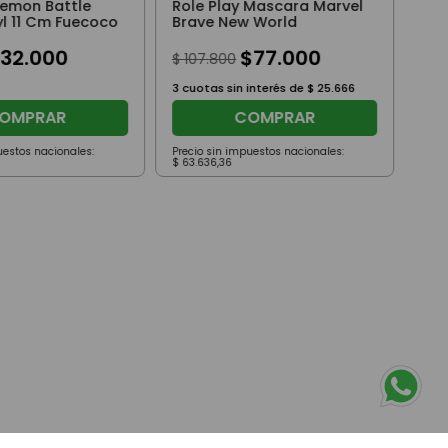
kemon Battle
Role Play Mascara Marvel
yl 11 Cm Fuecoco
Brave New World
$
32
.
000
$
77
.
000
$
107
.
800
3
cuotas sin interés de
$
25
.
666
OMPRAR
COMPRAR
uestos nacionales:
Precio sin impuestos nacionales:
Prec
$
63
.
636
,
36
$
10
.