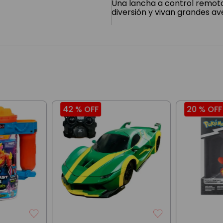
Una lancha a control remoto 
diversión y vivan grandes av
42 %
OFF
20 %
OFF