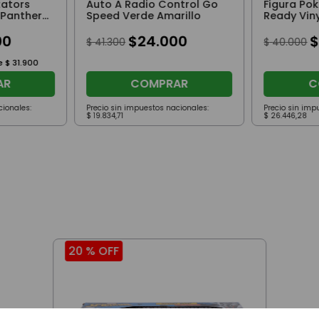
tators
Auto A Radio Control Go
Figura Po
 Panther
Speed Verde Amarillo
Ready Vin
00
$
24
.
000
$
41
.
300
$
40
.
000
de
$
31
.
900
AR
COMPRAR
C
cionales:
Precio sin impuestos nacionales:
Precio sin imp
$
19
.
834
,
71
$
26
.
446
,
28
20 %
OFF