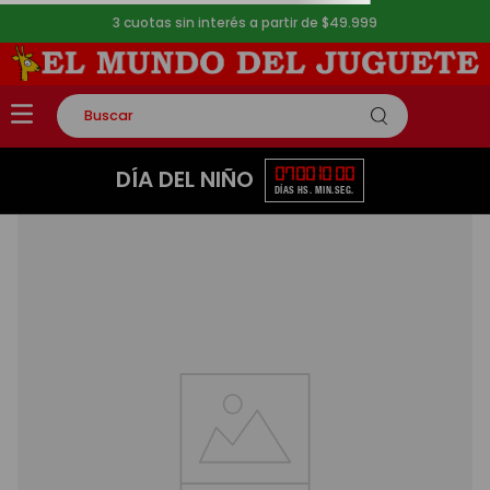
3 cuotas sin interés a partir de $49.999
Buscar
TÉRMINOS MÁS BUSCADOS
07
00
10
00
DÍA DEL NIÑO
DÍAS
HS.
MIN.
SEG.
1
.
rompecabezas
2
.
lego
3
.
peluche
4
.
monopatin
5
.
toy story