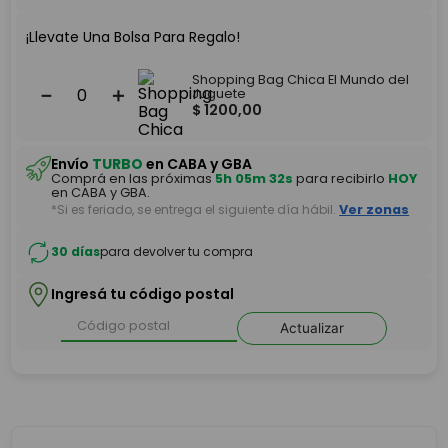
¡Llevate Una Bolsa Para Regalo!
Shopping Bag Chica El Mundo del
－
＋
Juguete
$
1200
,
00
Envío
TURBO
en CABA y GBA
Comprá en las próximas
5h 05m 32s
para recibirlo
HOY
en CABA y GBA.
*Si es feriado, se entrega el siguiente día hábil.
Ver zonas
30 días
para devolver tu compra
Ingresá tu código postal
Actualizar