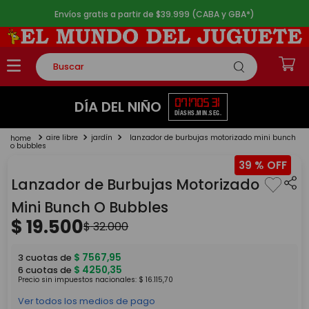
Envíos gratis a partir de $39.999 (CABA y GBA*)
Buscar
TÉRMINOS MÁS BUSCADOS
07
17
05
31
DÍA DEL NIÑO
DÍAS
HS.
MIN.
SEG.
1
.
rompecabezas
aire libre
jardín
lanzador de burbujas motorizado mini bunch
2
.
lego
o bubbles
39 %
3
.
peluche
Lanzador de Burbujas Motorizado
4
.
monopatin
Mini Bunch O Bubbles
5
.
toy story
$
19
.
500
$
32
.
000
$
7567
,
95
3
cuotas de
$
4250
,
35
6
cuotas de
Precio sin impuestos nacionales:
$
16
.
115
,
70
Ver todos los medios de pago