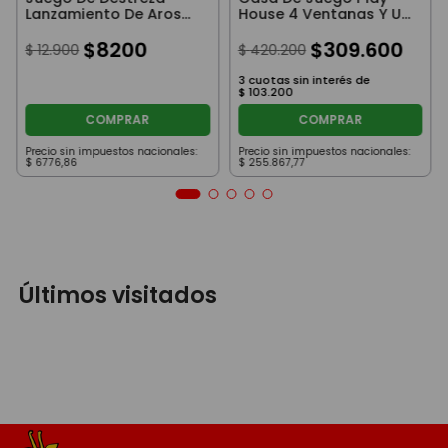
Lanzamiento De Aros
House 4 Ventanas Y Un
Para Playa Y Parque
Puerta Grande Roja
$
8200
$
309
.
600
$
12
.
900
$
420
.
200
3
cuotas sin interés de
$
103
.
200
COMPRAR
COMPRAR
Precio sin impuestos nacionales:
Precio sin impuestos nacionales:
$
6776
,
86
$
255
.
867
,
77
Últimos visitados