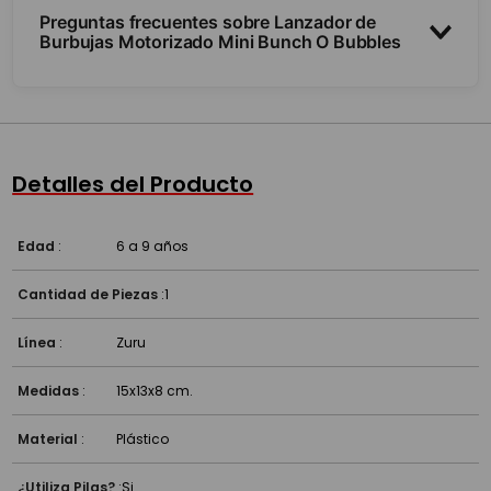
Preguntas frecuentes sobre Lanzador de
Burbujas Motorizado Mini Bunch O Bubbles
¿Cómo funciona?
¿Para qué edad es?
Detalles del Producto
¿Funciona a pilas?
Edad
:
6 a 9 años
Cantidad de Piezas
:
1
Línea
:
Zuru
Medidas
:
15x13x8 cm.
Material
:
Plástico
¿Utiliza Pilas?
:
Si.