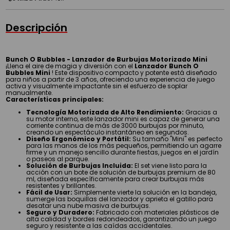
Descripción
Bunch O Bubbles - Lanzador de Burbujas Motorizado Mini
¡Llena el aire de magia y diversión con el
Lanzador Bunch O
Bubbles Mini
! Este dispositivo compacto y potente está diseñado
para niños a partir de 3 años, ofreciendo una experiencia de juego
activa y visualmente impactante sin el esfuerzo de soplar
manualmente.
Características principales:
Tecnología Motorizada de Alto Rendimiento:
Gracias a
su motor interno, este lanzador mini es capaz de generar una
corriente continua de más de 3000 burbujas por minuto,
creando un espectáculo instantáneo en segundos.
Diseño Ergonómico y Portátil:
Su tamaño "Mini" es perfecto
para las manos de los más pequeños, permitiendo un agarre
firme y un manejo sencillo durante fiestas, juegos en el jardín
o paseos al parque.
Solución de Burbujas Incluida:
El set viene listo para la
acción con un bote de solución de burbujas premium de 80
ml, diseñada específicamente para crear burbujas más
resistentes y brillantes.
Fácil de Usar:
Simplemente vierte la solución en la bandeja,
sumerge las boquillas del lanzador y aprieta el gatillo para
desatar una nube masiva de burbujas.
Seguro y Duradero:
Fabricado con materiales plásticos de
alta calidad y bordes redondeados, garantizando un juego
seguro y resistente a las caídas accidentales.