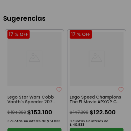
Sugerencias
17 %
OFF
17 %
OFF
Lego Star Wars Cobb
Lego Speed Champions
Vanth's Speeder 207
The F1 Movie APXGP Car
Piezas
268 Piezas
$
153
.
100
$
122
.
500
$
184
.
300
$
147
.
300
3
cuotas sin interés de
$
51
.
033
3
cuotas sin interés de
$
40
.
833