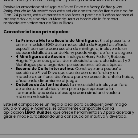
Revive la emocionante fuga de Privet Drive de
Harry Potter y las
Reliquias de la Muerte™
con este set de construcción lleno de acción.
Con 124 piezas, este kit permite a los fans a partir de 8 años recrear el
arriesgado viaje hacia La Madriguera a bordo de la famosa
motocicleta voladora de Sirius Black.
Características principales:
La Primera Moto a Escala de Minifigura:
El set presenta el
primer modelo LEGO de la motocicleta de Hagrid diseñado
específicamente para escala de minifigura, incluyendo un
sidecar detallado donde Harry puede viajar de forma segura.
4 Minifiguras de Acción:
Incluye a Harry Potter™, Rubeus
Hagrid™ (con sus gafas de motociclista características) y 2
Mortífagos para organizar persecuciones aéreas épicas.
Escena de Calle Interactiva:
Construye una pequeña
sección de Privet Drive que cuenta con una farola y un
macetero con flores diseñado para volcarse durante la huida,
añadiendo dinamismo al juego.
Detalles de Autenticidad:
La motocicleta incluye un faro
delantero, manubrios y una pieza que representa la
llamarada que sale del escape para simular el vuelo a
máxima velocidad.
Este set compacto es un regalo ideal para cualquier joven mago,
bruja o muggle. Además, es totalmente compatible con la
aplicación
LEGO Builder
, que ofrece herramientas 3D para acercar y
girar el modelo, facilitando una construcción intuitiva y divertida.