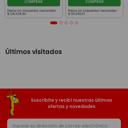
COMPRAR
COMPRAR
Precio sin impuestos nacionales:
Precio sin impuestos nacionales:
$
126
.
528
,
93
$
101
.
239
,
67
Últimos visitados
Suscribite y recibí nuestras últimas
ofertas y novedades