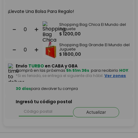
¡Llevate Una Bolsa Para Regalo!
Shopping Bag Chica El Mundo del
－
＋
Juguete
$
1200
,
00
Shopping Bag Grande El Mundo del
－
＋
Juguete
$
1800
,
00
Envío
TURBO
en CABA y GBA
Comprá en las próximas
5h 51m 36s
para recibirlo
HOY
.
*Si es feriado, se entrega el siguiente día hábil.
Ver zonas
30 días
para devolver tu compra
Ingresá tu código postal
Actualizar