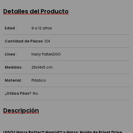
Detalles del Producto
Edad
:
9 a 12 años
Cantidad de Piezas
:
124
Línea
:
Harry Potter
LEGO
Medidas
:
26x14x5 cm.
Material
:
Plástico
¿Utiliza Pilas?
:
No.
Descripción
LEGO® Harry Potter™ Hagrid™ y Harry: Huida de Privet Drive