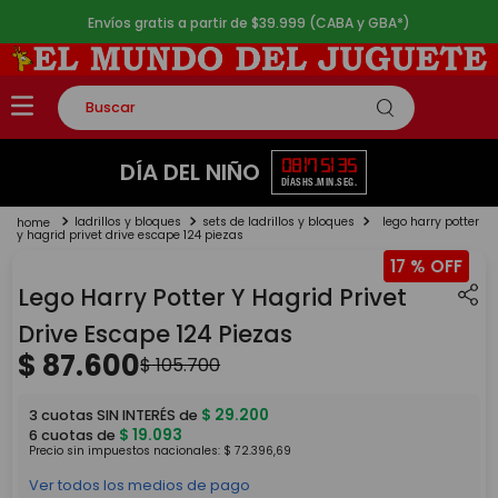
Envíos gratis a partir de $39.999 (CABA y GBA*)
Buscar
TÉRMINOS MÁS BUSCADOS
08
17
51
35
DÍA DEL NIÑO
DÍAS
HS.
MIN.
SEG.
1
.
rompecabezas
ladrillos y bloques
sets de ladrillos y bloques
lego harry potter
2
.
lego
y hagrid privet drive escape 124 piezas
17 %
3
.
peluche
Lego Harry Potter Y Hagrid Privet
4
.
monopatin
Drive Escape 124 Piezas
5
.
toy story
$
87
.
600
$
105
.
700
$
29
.
200
3
cuotas SIN INTERÉS de
$
19
.
093
6
cuotas de
Precio sin impuestos nacionales:
$
72
.
396
,
69
Ver todos los medios de pago