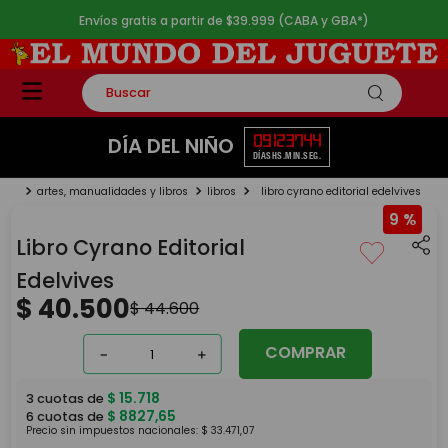
Envíos gratis a partir de $39.999 (CABA y GBA*)
Buscar
TÉRMINOS MÁS BUSCADOS
09
12
37
44
DÍA DEL NIÑO
DÍAS
HS.
MIN.
SEG.
1
.
rompecabezas
artes, manualidades y libros
libros
libro cyrano editorial edelvives
2
.
lego
9 %
3
.
peluche
Libro Cyrano Editorial
4
.
monopatin
Edelvives
$
40
.
500
5
.
toy story
$
44
.
600
COMPRAR
－
＋
$
15
.
718
3
cuotas de
$
8827
,
65
6
cuotas de
Precio sin impuestos nacionales:
$
33
.
471
,
07