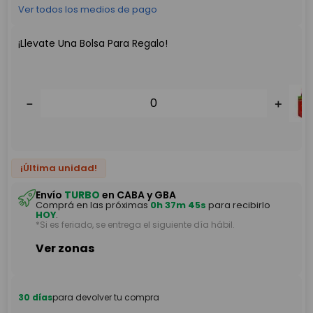
Ver todos los medios de pago
¡Llevate Una Bolsa Para Regalo!
－
＋
¡Última unidad!
－
＋
Envío
TURBO
en CABA y GBA
Comprá en las próximas
0h 37m 45s
para recibirlo
HOY
.
*Si es feriado, se entrega el siguiente día hábil.
Ver zonas
30 días
para devolver tu compra