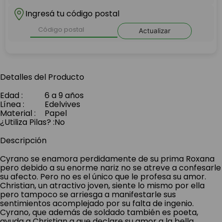
Ingresá tu código postal
Actualizar
Detalles del Producto
Edad
:
6 a 9 años
Línea
:
Edelvives
Material
:
Papel
¿Utiliza Pilas?
:
No
Descripción
Cyrano se enamora perdidamente de su prima Roxana
pero debido a su enorme nariz no se atreve a confesarle
su afecto. Pero no es el único que le profesa su amor.
Christian, un atractivo joven, siente lo mismo por ella
pero tampoco se arriesga a manifestarle sus
sentimientos acomplejado por su falta de ingenio.
Cyrano, que además de soldado también es poeta,
ayuda a Christian a que declare su amor a la bella