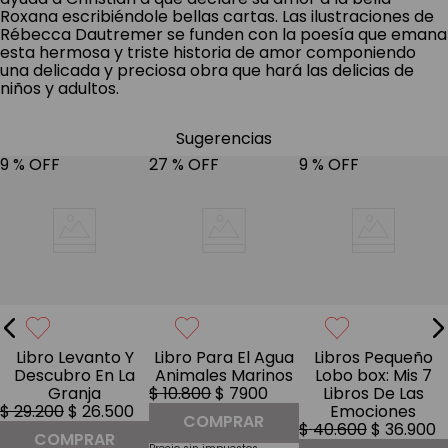
Roxana escribiéndole bellas cartas. Las ilustraciones de
Rébecca Dautremer se funden con la poesía que emana
esta hermosa y triste historia de amor componiendo
una delicada y preciosa obra que hará las delicias de
niños y adultos.
Sugerencias
9 %
OFF
27 %
OFF
9 %
OFF
Libro Levanto Y
Libro Para El Agua
Libros Pequeño
Descubro En La
Animales Marinos
Lobo box: Mis 7
Granja
$
10
.
800
$
7900
Libros De Las
$
29
.
200
$
26
.
500
Emociones
COMPRAR
$
40
.
600
$
36
.
900
COMPRAR