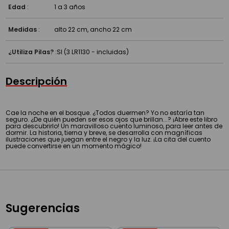
Edad
:
1 a 3 años
Medidas
:
alto 22 cm, ancho 22 cm
¿Utiliza Pilas?
:
SI (3 LR1130 - incluidas)
Descripción
Cae la noche en el bosque. ¿Todos duermen? Yo no estaría tan
seguro. ¿De quién pueden ser esos ojos que brillan...? ¡Abre este libro
para descubrirlo! Un maravilloso cuento luminoso, para leer antes de
dormir. La historia, tierna y breve, se desarrolla con magníficas
ilustraciones que juegan entre el negro y la luz. ¡La cita del cuento
puede convertirse en un momento mágico!
Sugerencias