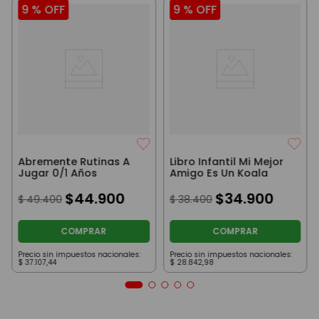
9 %
OFF
9 %
OFF
Abremente Rutinas A
Libro Infantil Mi Mejor
Jugar 0/1 Años
Amigo Es Un Koala
$
44
.
900
$
34
.
900
$
49
.
400
$
38
.
400
COMPRAR
COMPRAR
Precio sin impuestos nacionales:
Precio sin impuestos nacionales:
$
37
.
107
,
44
$
28
.
842
,
98