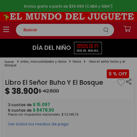
Envíos gratis a partir de $39.999 (CABA y GBA*)
Buscar
TÉRMINOS MÁS BUSCADOS
09
05
01
17
DÍA DEL NIÑO
DÍAS
HS.
MIN.
SEG.
1
.
rompecabezas
artes, manualidades y libros
libros
libro el señor buho y el
2
.
lego
bosque
9 %
3
.
peluche
Libro El Señor Buho Y El Bosque
4
.
monopatin
$
38
.
900
$
42
.
800
5
.
toy story
$
15
.
097
3
cuotas de
$
8478
,
90
6
cuotas de
Precio sin impuestos nacionales:
$
32
.
148
,
76
Ver todos los medios de pago