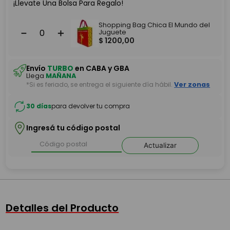
¡Llevate Una Bolsa Para Regalo!
Shopping Bag Chica El Mundo del
－
＋
Juguete
$
1200
,
00
Envío
TURBO
en CABA y GBA
Llega
MAÑANA
*Si es feriado, se entrega el siguiente día hábil.
Ver zonas
30 días
para devolver tu compra
Ingresá tu código postal
Actualizar
Detalles del Producto