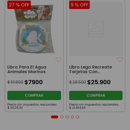
27 %
OFF
9 %
OFF
Libro Para El Agua
Libro Lego Recreate
Animales Marinos
Tarjetas Con
Actividades De
$
7900
Animales
$
25
.
900
$
10
.
800
$
28
.
500
COMPRAR
COMPRAR
Precio sin impuestos nacionales:
Precio sin impuestos nacionales:
$
6528
,
93
$
21
.
404
,
96