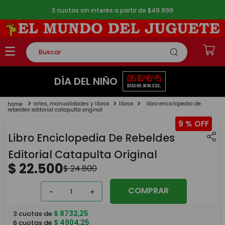
3 cuotas sin interés a partir de $49.999
Buscar
TÉRMINOS MÁS BUSCADOS
06
16
46
44
DÍA DEL NIÑO
DÍAS
HS.
MIN.
SEG.
1
.
rompecabezas
artes, manualidades y libros
libros
libro enciclopedia de
2
.
lego
rebeldes editorial catapulta original
9 %
3
.
peluche
Libro Enciclopedia De Rebeldes
4
.
monopatin
Editorial Catapulta Original
5
.
toy story
$
22
.
500
$
24
.
800
COMPRAR
－
＋
$
8732
,
25
3
cuotas de
$
4904
,
25
6
cuotas de