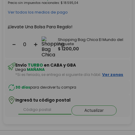
Precio sin impuestos nacionales:
$
18
.
595
,
04
Ver todos los medios de pago
¡Llevate Una Bolsa Para Regalo!
Shopping Bag Chica El Mundo del
－
＋
Juguete
$
1200
,
00
Envío
TURBO
en CABA y GBA
Llega
MAÑANA
*Si es feriado, se entrega el siguiente día hábil.
Ver zonas
30 días
para devolver tu compra
Ingresá tu código postal
Actualizar