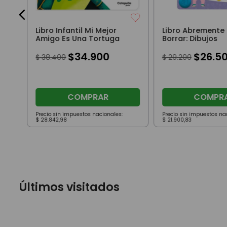
Libro Infantil Mi Mejor
Libro Abremente E
Amigo Es Una Tortuga
Borrar: Dibujos
$
34
.
900
$
26
.
5
$
38
.
400
$
29
.
200
COMPRAR
COMPR
Precio sin impuestos nacionales:
Precio sin impuestos na
$
28
.
842
,
98
$
21
.
900
,
83
Últimos visitados