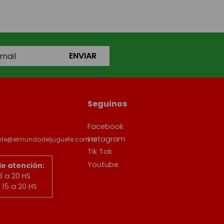
ENVIAR
Seguinos
Facebook
Instagram
ente@elmundodeljuguete.com.ar
Tik Tok
Youtube
de atención:
8 a 20 HS
15 a 20 HS