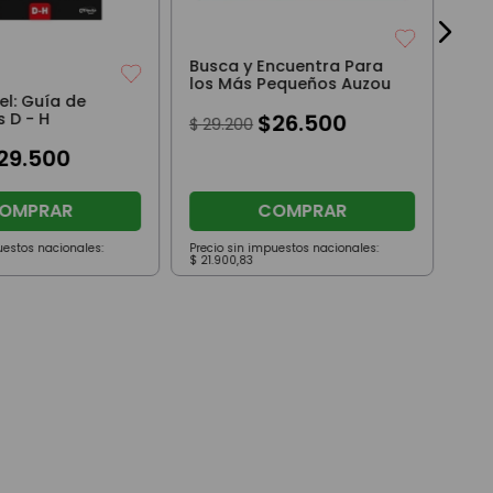
Busca y Encuentra Para
los Más Pequeños Auzou
el: Guía de
 D - H
$
26
.
500
$
29
.
200
29
.
500
OMPRAR
COMPRAR
uestos nacionales:
Precio sin impuestos nacionales:
Prec
$
21
.
900
,
83
$
23
.