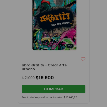
Libro Grafity - Crear Arte
Urbano
$
19
.
900
$
21
.
900
COMPRAR
Precio sin impuestos nacionales:
$
16
.
446
,
28