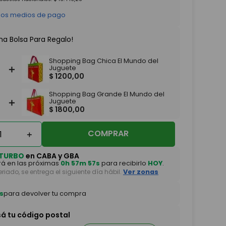
 los medios de pago
na Bolsa Para Regalo!
Shopping Bag Chica El Mundo del
＋
Juguete
$
1200
,
00
Shopping Bag Grande El Mundo del
＋
Juguete
$
1800
,
00
COMPRAR
＋
TURBO
en CABA y GBA
á en las próximas
0h 57m 56s
para recibirlo
HOY
.
feriado, se entrega el siguiente día hábil.
Ver zonas
s
para devolver tu compra
sá tu código postal