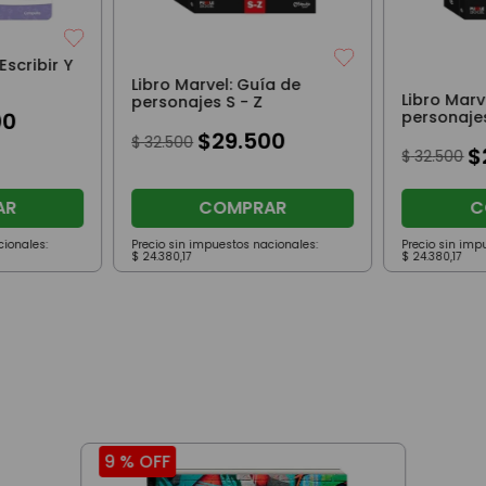
scribir Y
Libro Marvel: Guía de
Libro Marv
personajes S - Z
personajes
00
$
29
.
500
$
32
.
500
$
$
32
.
500
AR
COMPRAR
C
cionales:
Precio sin impuestos nacionales:
Precio sin imp
$
24
.
380
,
17
$
24
.
380
,
17
9 %
OFF