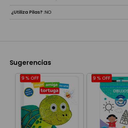
¿Utiliza Pilas?
:
NO
Sugerencias
9 %
OFF
9 %
OFF
9