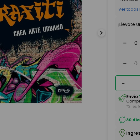
Ver todos
¡Llevate U
－
－
－
Envío
Compr
*Si es 
30 día
Ingre