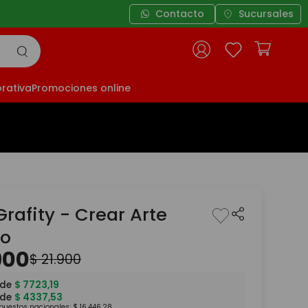
Contacto
Sucursales
rativa
Promociones online
Grafity - Crear Arte
no
900
$
21
.
900
 de
$
7723
,
19
 de
$
4337
,
53
mpuestos nacionales:
$
16
.
446
,
28