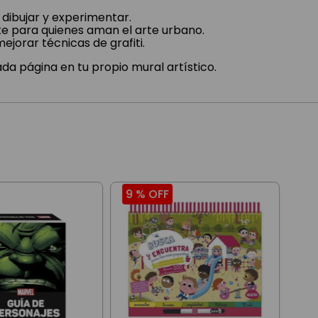
 dibujar y experimentar.
e para quienes aman el arte urbano.
ejorar técnicas de grafiti.
da página en tu propio mural artístico.
9 %
OFF
9 
Bio
Sai
Edi
$
3