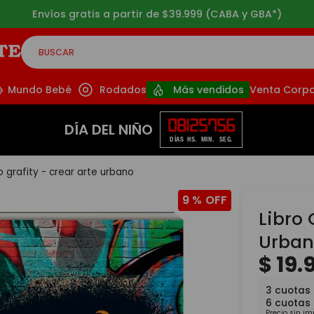
3 cuotas sin interés a partir de $49.999
BUSCAR
CADOS
Mundo Bebé
Rodados
Más vendidos
Venta Corpo
08
12
57
55
DÍA DEL NIÑO
DÍAS
HS.
MIN.
SEG.
ro grafity - crear arte urbano
9 %
Libro 
Urba
$
19
.
3
cuotas
6
cuotas
Precio sin i