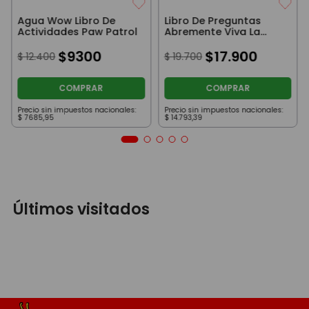
Agua Wow Libro De
Libro De Preguntas
Actividades Paw Patrol
Abremente Viva La
Scaloneta
$
9300
$
17
.
900
$
12
.
400
$
19
.
700
COMPRAR
COMPRAR
Precio sin impuestos nacionales:
Precio sin impuestos nacionales:
$
7685
,
95
$
14
.
793
,
39
Últimos visitados