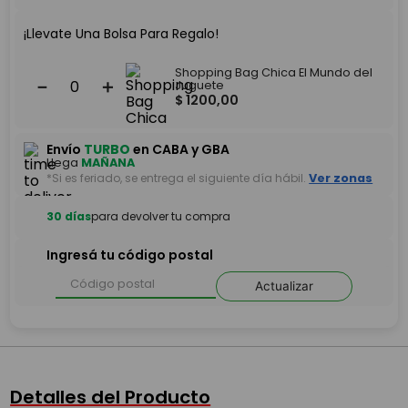
¡Llevate Una Bolsa Para Regalo!
Shopping Bag Chica El Mundo del
－
＋
Juguete
$
1200
,
00
Envío
TURBO
en CABA y GBA
Llega
MAÑANA
*Si es feriado, se entrega el siguiente día hábil.
Ver zonas
30 días
para devolver tu compra
Ingresá tu código postal
Actualizar
Detalles del Producto