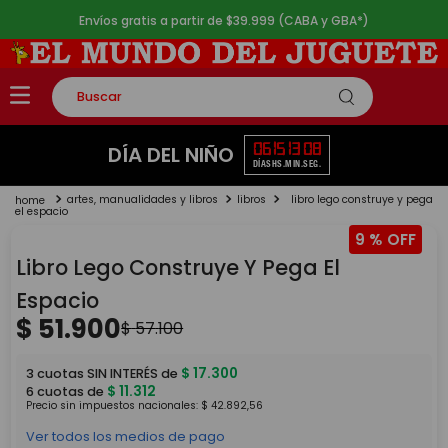
Envíos gratis a partir de $39.999 (CABA y GBA*)
Buscar
TÉRMINOS MÁS BUSCADOS
06
15
13
08
DÍA DEL NIÑO
DÍAS
HS.
MIN.
SEG.
1
.
rompecabezas
artes, manualidades y libros
libros
libro lego construye y pega
2
.
lego
el espacio
9 %
3
.
peluche
Libro Lego Construye Y Pega El
4
.
monopatin
Espacio
5
.
toy story
$
51
.
900
$
57
.
100
$
17
.
300
3
cuotas SIN INTERÉS de
$
11
.
312
6
cuotas de
Precio sin impuestos nacionales:
$
42
.
892
,
56
Ver todos los medios de pago