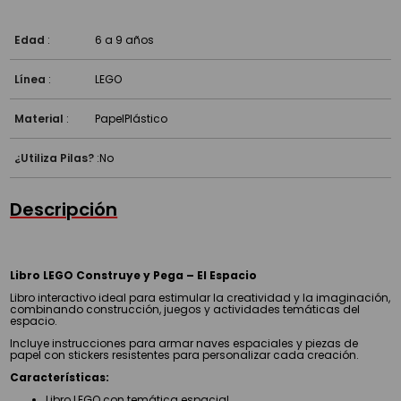
Edad
:
6 a 9 años
Línea
:
LEGO
Material
:
Papel
Plástico
¿Utiliza Pilas?
:
No
Descripción
Libro LEGO Construye y Pega – El Espacio
Libro interactivo ideal para estimular la creatividad y la imaginación,
combinando construcción, juegos y actividades temáticas del
espacio.
Incluye instrucciones para armar naves espaciales y piezas de
papel con stickers resistentes para personalizar cada creación.
Características:
Libro LEGO con temática espacial.