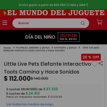
Envíos gratis a partir de $39.999 (CABA y GBA*)
Buscar
TÉRMINOS MÁS BUSCADOS
09
23
53
17
DÍA DEL NIÑO
DÍAS
HS.
MIN.
SEG.
1
.
rompecabezas
muñecas, bebotes y ponys
animales y ponys
little live pets
2
.
lego
elefante interactivo toots camina y hace sonidos
20 %
3
.
peluche
Little Live Pets Elefante Interactivo
4
.
monopatin
Toots Camina y Hace Sonidos
5
.
toy story
$
112
.
000
$
140
.
000
$
37
.
333
3
cuotas SIN INTERÉS de
$
24
.
412
6
cuotas de
Precio sin impuestos nacionales:
$
92
.
561
,
98
Ver todos los medios de pago