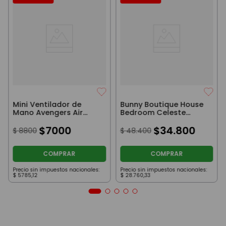
Mini Ventilador de
Bunny Boutique House
Mano Avengers Air
Bedroom Celeste
Fresh Hulk
Incluye Accesorios
$
7000
Original
$
34
.
800
$
8800
$
48
.
400
COMPRAR
COMPRAR
Precio sin impuestos nacionales:
Precio sin impuestos nacionales:
$
5785
,
12
$
28
.
760
,
33