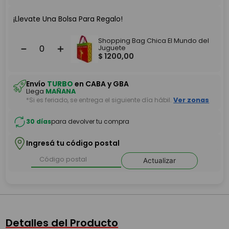
¡Llevate Una Bolsa Para Regalo!
Shopping Bag Chica El Mundo del
－
＋
Juguete
$
1200
,
00
Envío
TURBO
en CABA y GBA
Llega
MAÑANA
*Si es feriado, se entrega el siguiente día hábil.
Ver zonas
30 días
para devolver tu compra
Ingresá tu código postal
Actualizar
Detalles del Producto