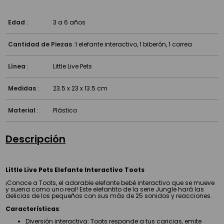
Edad
:
3 a 6 años
Cantidad de Piezas
:
1 elefante interactivo, 1 biberón, 1 correa
Línea
:
Little Live Pets
Medidas
:
23.5 x 23 x 13.5 cm
Material
:
Plástico
Descripción
Little Live Pets Elefante Interactivo Toots
¡Conoce a Toots, el adorable elefante bebé interactivo que se mueve
y suena como uno real! Este elefantito de la serie Jungle hará las
delicias de los pequeños con sus más de 25 sonidos y reacciones.
Características
:
Diversión interactiva:
Toots responde a tus caricias, emite