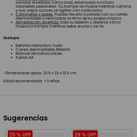
sonidos divertidos como risas, estornudos e incluso
adorables pedorretas. Su trompa se mueve mientras camina
y sus orejas suaves se agitan con cada paso.
Caminatas y bailes:
Puedes llevarlo a pasear con su correa
desmontable o verlo bailar al ritmo de su propia música.
Alimentación divertida:
Dale su biberón y observa cómo
mueve la trompa mientras bebe, eructa y se ríe.
Incluye:
Elefante interactivo Toots
Correa desmontable, Biberón
Manual de instrucciones
3 pilas AA
-Dimensiones aprox: 23.5 x 23 x 13.5 cm
Edad recomendada: +3 años.
Sugerencias
20 %
OFF
28 %
OFF