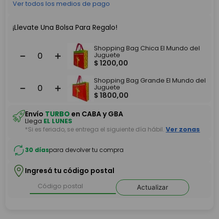
Ver todos los medios de pago
¡Llevate Una Bolsa Para Regalo!
Shopping Bag Chica El Mundo del
－
＋
Juguete
$
1200
,
00
Shopping Bag Grande El Mundo del
－
＋
Juguete
$
1800
,
00
Envío
TURBO
en CABA y GBA
Llega
EL LUNES
*Si es feriado, se entrega el siguiente día hábil.
Ver zonas
30 días
para devolver tu compra
Ingresá tu código postal
Actualizar