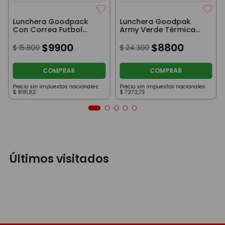
Lunchera Goodpack
Lunchera Goodpak
Con Correa Futbol
Army Verde Térmica
Gool
Con Correa Ajustable
$
9900
$
8800
$
15
.
800
$
24
.
300
COMPRAR
COMPRAR
Precio sin impuestos nacionales:
Precio sin impuestos nacionales:
$
8181
,
82
$
7272
,
73
Últimos visitados