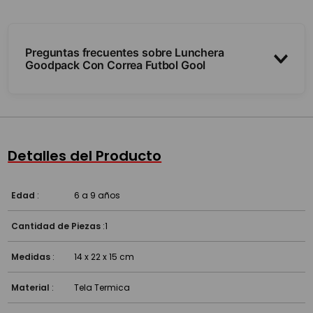
Preguntas frecuentes sobre Lunchera
Goodpack Con Correa Futbol Gool
¿Qué tamaño tiene y cómo se lleva?
¿Mantiene la comida fría o caliente?
Detalles del Producto
¿Es resistente para el uso diario?
Edad
:
6 a 9 años
Cantidad de Piezas
:
1
Medidas
:
14 x 22 x 15 cm
Material
:
Tela Termica