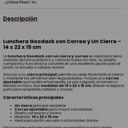
¿Utiliza Pilas?
:
No.
Descripción
Lunchera Goodack con Correa y Un Cierre –
14 x 22 x 15 cm
La
lunchera Goodack con un cierre y correa
es ideal para llevar
viandas de forma práctica y cómoda todos los días. Su diseño
compacto y funcional la convierte en una excelente opción para el
jardín, la escuela o salidas diarias.
Gracias a su
cierre principal
, permite acceder fácilmente al interior
y mantener los alimentos bien resguardados. Incluye una
correa
ajustable
que facilita el transporte, ya sea colgada al hombro o
llevada a mano. Sus
medidas de 14 x 22 x 15 cm
ofrecen el espacio
justo para recipientes, botellas y snacks.
Características principales
Un cierre
principal resistente
Correa ajustable
para mayor comodidad
Diseño compacto y liviano
Medidas:
14 x 22 x 15 cm
Ideal para jardín, escuela o actividades diarias
Esta lunchera está pensada para acompañar la rutina diaria,