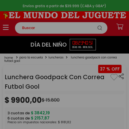
Envíos gratis a partir de $39.999 (CABA y GBA*)
Buscar
TÉRMINOS MÁS BUSCADOS
08
23
40
51
DÍA DEL NIÑO
DÍAS
HS.
MIN.
SEG.
1
.
rompecabezas
para la escuela
luncheras
lunchera goodpack con correa
2
.
lego
futbol gool
37 %
3
.
peluche
Lunchera Goodpack Con Correa
4
.
monopatin
Futbol Gool
5
.
toy story
$
9900
,
00
$
15
.
800
$
3842
,
19
3
cuotas de
$
2157
,
87
6
cuotas de
Precio sin impuestos nacionales:
$
8181
,
82