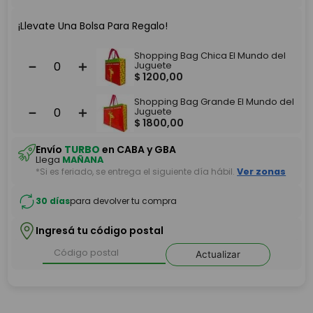
¡Llevate Una Bolsa Para Regalo!
Shopping Bag Chica El Mundo del
－
＋
Juguete
$
1200
,
00
Shopping Bag Grande El Mundo del
－
＋
Juguete
$
1800
,
00
Envío
TURBO
en CABA y GBA
Llega
MAÑANA
*Si es feriado, se entrega el siguiente día hábil.
Ver zonas
30 días
para devolver tu compra
Ingresá tu código postal
Actualizar