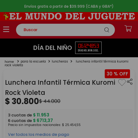
Envíos gratis a partir de $39.999 (CABA y GBA*)
Buscar
TÉRMINOS MÁS BUSCADOS
06
12
48
53
DÍA DEL NIÑO
DÍAS
HS.
MIN.
SEG.
1
.
rompecabezas
para la escuela
luncheras
lunchera infantil térmica kuromi
2
.
lego
rock violeta
30 %
3
.
peluche
Lunchera Infantil Térmica Kuromi
4
.
monopatin
Rock Violeta
5
.
toy story
$
30
.
800
$
44
.
000
$
11
.
953
3
cuotas de
$
6713
,
37
6
cuotas de
Precio sin impuestos nacionales:
$
25
.
454
,
55
Ver todos los medios de pago