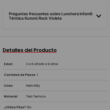
Preguntas frecuentes sobre Lunchera Infantil
Térmica Kuromi Rock Violeta
¿Mantiene la comida fría o caliente?
¿Cómo se lleva?
Detalles del Producto
¿Es resistente para el uso diario?
Edad
:
3 a 6 años
6 a 9 años
Cantidad de Piezas
:
1
Línea
:
Hello Kitty
Material
:
Tela Termica
¿Utiliza Pilas?
:
No