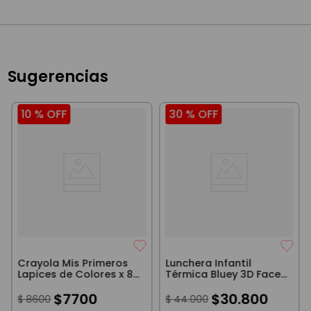
Sugerencias
10 %
OFF
30 %
OFF
Crayola Mis Primeros
Lunchera Infantil
Lapices de Colores x 8
Térmica Bluey 3D Face
Unidades
Azul
$
7700
$
30
.
800
$
8600
$
44
.
000