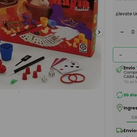
¡Llevate U
－
－
Envío
Compr
CABA y
*Si es 
30 día
Ingre