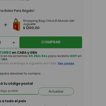
na Bolsa Para Regalo!
Shopping Bag Chica El Mundo del
＋
Juguete
$
1200
,
00
COMPRAR
＋
TURBO
en CABA y GBA
á en las próximas
4h 25m 54s
para recibirlo
HOY
en
 GBA.
feriado, se entrega el siguiente día hábil.
Ver zonas
s
para devolver tu compra
sá tu código postal
Actualizar