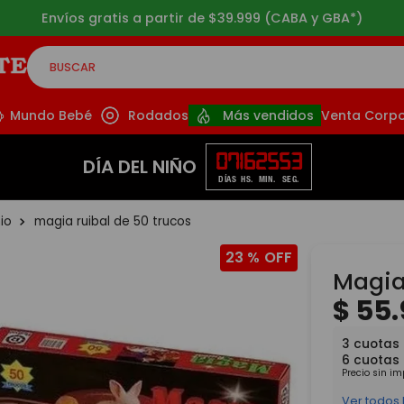
Envíos gratis a partir de $39.999 (CABA y GBA*)
BUSCAR
CADOS
Mundo Bebé
Rodados
Más vendidos
Venta Corpo
07
16
25
53
DÍA DEL NIÑO
DÍAS
HS.
MIN.
SEG.
io
magia ruibal de 50 trucos
23 %
Magia
$
55
.
3
cuotas 
6
cuotas
Precio sin i
Ver todos