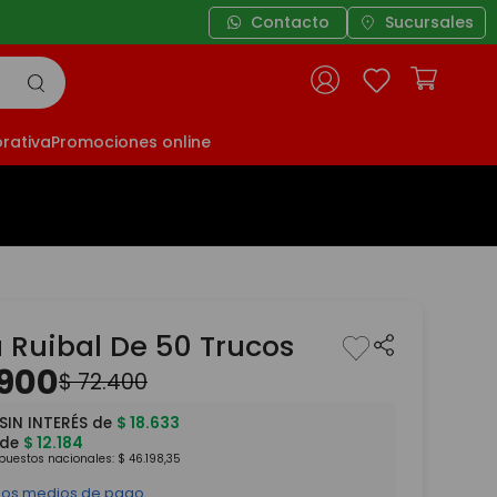
Contacto
Sucursales
rativa
Promociones online
 Ruibal De 50 Trucos
900
$
72
.
400
SIN INTERÉS de
$
18
.
633
 de
$
12
.
184
mpuestos nacionales:
$
46
.
198
,
35
 los medios de pago