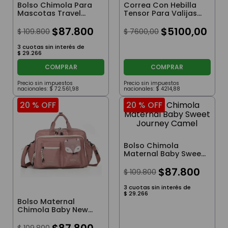
Bolso Chimola Para
Correa Con Hebilla
Mascotas Travel
Tensor Para Valijas
Buddy Blue
Wanderlust Negro
$
87
.
800
$
5100
,
00
$
109
.
800
$
7600
,
00
3
cuotas sin interés de
$
29
.
266
COMPRAR
COMPRAR
Precio sin impuestos
Precio sin impuestos
nacionales:
$
72
.
561
,
98
nacionales:
$
4214
,
88
20 %
OFF
20 %
OFF
Bolso Chimola
Maternal Baby Sweet
Journey Camel
$
87
.
800
$
109
.
800
3
cuotas sin interés de
$
29
.
266
Bolso Maternal
Chimola Baby New
Moments Camel
$
87
.
800