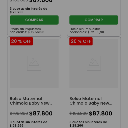
$
109
.
800
3
cuotas sin interés de
$
29
.
266
COMPRAR
COMPRAR
Precio sin impuestos
Precio sin impuestos
nacionales:
$
72
.
561
,
98
nacionales:
$
72
.
561
,
98
20 %
OFF
20 %
OFF
Bolso Maternal
Bolso Maternal
Chimola Baby New
Chimola Baby New
Moments Blue
Moments Black
$
87
.
800
$
87
.
800
$
109
.
800
$
109
.
800
3
cuotas sin interés de
3
cuotas sin interés de
$
29
.
266
$
29
.
266