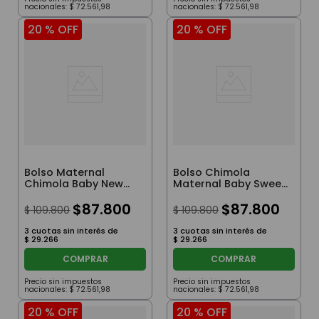
nacionales:
$
72
.
561
,
98
nacionales:
$
72
.
561
,
98
20 %
OFF
20 %
OFF
Bolso Maternal
Bolso Chimola
Chimola Baby New
Maternal Baby Sweet
Moments Pale Pink
Journey Green
$
87
.
800
$
87
.
800
$
109
.
800
$
109
.
800
3
cuotas sin interés de
3
cuotas sin interés de
$
29
.
266
$
29
.
266
COMPRAR
COMPRAR
Precio sin impuestos
Precio sin impuestos
nacionales:
$
72
.
561
,
98
nacionales:
$
72
.
561
,
98
20 %
OFF
20 %
OFF