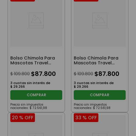
Bolso Chimola Para
Bolso Chimola Para
Mascotas Travel
Mascotas Travel
Buddy Green
Buddy Camel
$
87
.
800
$
87
.
800
$
109
.
800
$
109
.
800
3
cuotas sin interés de
3
cuotas sin interés de
$
29
.
266
$
29
.
266
COMPRAR
COMPRAR
Precio sin impuestos
Precio sin impuestos
nacionales:
$
72
.
561
,
98
nacionales:
$
72
.
561
,
98
20 %
OFF
33 %
OFF