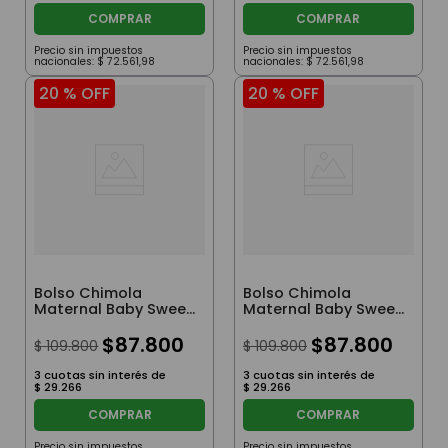
COMPRAR
COMPRAR
Precio sin impuestos
Precio sin impuestos
nacionales:
$
72
.
561
,
98
nacionales:
$
72
.
561
,
98
20 %
OFF
20 %
OFF
Bolso Chimola
Bolso Chimola
Maternal Baby Sweet
Maternal Baby Sweet
Journey Pale Pink
Journey Black
$
87
.
800
$
87
.
800
$
109
.
800
$
109
.
800
3
cuotas sin interés de
3
cuotas sin interés de
$
29
.
266
$
29
.
266
COMPRAR
COMPRAR
Precio sin impuestos
Precio sin impuestos