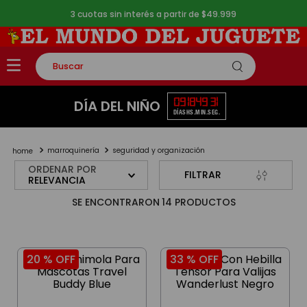
3 cuotas sin interés a partir de $49.999
Buscar
TÉRMINOS MÁS BUSCADOS
09
18
49
31
DÍA DEL NIÑO
DÍAS
HS.
MIN.
SEG.
1
.
rompecabezas
2
.
lego
marroquinería
seguridad y organización
3
.
peluche
ORDENAR POR
FILTRAR
RELEVANCIA
4
.
monopatin
14
PRODUCTOS
5
.
toy story
20 %
OFF
33 %
OFF