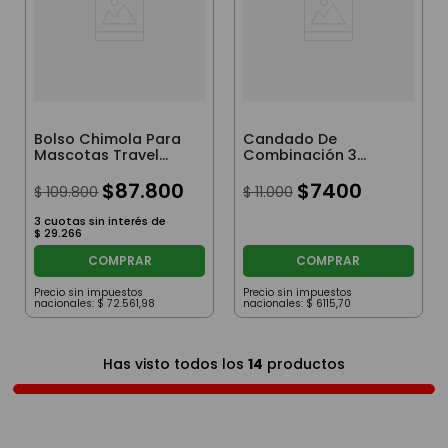
Bolso Chimola Para
Candado De
Mascotas Travel
Combinación 3
Buddy Black
Dígitos Tsa Viaje
$
87
.
800
Valija Wanderlust
$
7400
$
109
.
800
$
11
.
000
Color Rojo
3
cuotas sin interés de
$
29
.
266
COMPRAR
COMPRAR
Precio sin impuestos
Precio sin impuestos
nacionales:
$
72
.
561
,
98
nacionales:
$
6115
,
70
Has visto todos los
14
productos