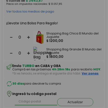
$
3443
,
87
6
cuotas de
Precio sin impuestos nacionales:
$
13
.
057
,
85
Ver todos los medios de pago
¡Llevate Una Bolsa Para Regalo!
Shopping Bag Chica El Mundo del
－
＋
Juguete
$
1200
,
00
Shopping Bag Grande El Mundo del
－
＋
Juguete
$
1800
,
00
Envío
TURBO
en CABA y GBA
Comprá en las próximas
4h 28m 18s
para recibirlo
HOY
.
*Si es feriado, se entrega el siguiente día hábil.
Ver zonas
30 días
para devolver tu compra
Ingresá tu código postal
Actualizar