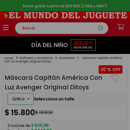
Envíos gratis a partir de $39.999 (CABA y GBA*)
Buscar
TÉRMINOS MÁS BUSCADOS
08
16
28
17
DÍA DEL NIÑO
DÍAS
HS.
MIN.
SEG.
1
.
rompecabezas
disfraces y accesorios
accesorios
máscara capitán américa
2
.
lego
con luz avenger original ditoys
20 %
3
.
peluche
Máscara Capitán América Con
4
.
monopatin
Luz Avenger Original Ditoys
5
.
toy story
único
$
15
.
800
$
19
.
800
$
6131
,
98
3
cuotas de