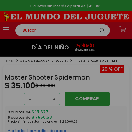
3 cuotas sin interés a partir de $49.999
Buscar
TÉRMINOS MÁS BUSCADOS
05
14
02
10
DÍA DEL NIÑO
DÍAS
HS.
MIN.
SEG.
1
.
rompecabezas
pistolas, espadas y lanzadores
master shooter spiderman
2
.
lego
20 %
3
.
peluche
Master Shooter Spiderman
4
.
monopatin
$
35
.
100
$
43
.
900
5
.
toy story
COMPRAR
－
＋
$
13
.
622
3
cuotas de
$
7650
,
63
6
cuotas de
Precio sin impuestos nacionales:
$
29
.
008
,
26
Ver todos los medios de pago