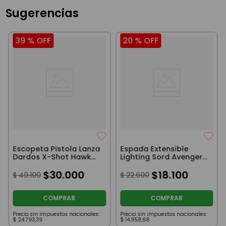
Sugerencias
39 %
OFF
20 %
OFF
Escopeta Pistola Lanza
Espada Extensible
Dardos X-Shot Hawk
Lighting Sord Avengers
Eye Roja
Con Luz Y Sonido Iron
$
30
.
000
Man
$
18
.
100
$
49
.
100
$
22
.
600
COMPRAR
COMPRAR
Precio sin impuestos nacionales:
Precio sin impuestos nacionales:
$
24
.
793
,
39
$
14
.
958
,
68