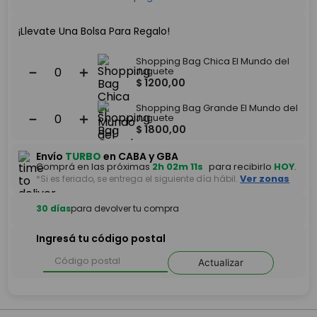
¡Llevate Una Bolsa Para Regalo!
Shopping Bag Chica El Mundo del
－
＋
Juguete
$
1200
,
00
Shopping Bag Grande El Mundo del
－
＋
Juguete
$
1800
,
00
Envío
TURBO
en CABA y GBA
Comprá en las próximas
2h 02m 11s
para recibirlo
HOY
.
*Si es feriado, se entrega el siguiente día hábil.
Ver zonas
30 días
para devolver tu compra
Ingresá tu código postal
Actualizar