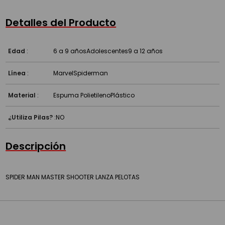
Detalles del Producto
Edad
:
6 a 9 años
Adolescentes
9 a 12 años
Línea
:
Marvel
Spiderman
Material
:
Espuma Polietileno
Plástico
¿Utiliza Pilas?
:
NO
Descripción
SPIDER MAN MASTER SHOOTER LANZA PELOTAS