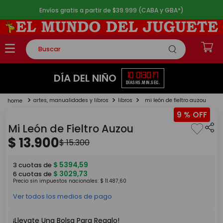
Envíos gratis a partir de $39.999 (CABA y GBA*)
Buscar
TÉRMINOS MÁS BUSCADOS
10
01
30
15
DÍA DEL NIÑO
DÍAS
HS.
MIN.
SEG.
1
.
rompecabezas
artes, manualidades y libros
libros
mi león de fieltro auzou
2
.
lego
9 %
3
.
peluche
Mi León de Fieltro Auzou
4
.
monopatin
$
13
.
900
$
15
.
300
5
.
toy story
$
5394
,
59
3
cuotas de
$
3029
,
73
6
cuotas de
Precio sin impuestos nacionales:
$
11
.
487
,
60
Ver todos los medios de pago
¡Llevate Una Bolsa Para Regalo!