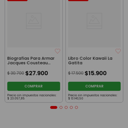
Biografias Para Armar
Libro Color Kawaii La
Jacques Cousteau
Gatita
Incluye Puzzle Original
$
27
.
900
$
15
.
900
$
30
.
700
$
17
.
500
COMPRAR
COMPRAR
Precio sin impuestos nacionales:
Precio sin impuestos nacionales:
$
23
.
057
,
85
$
13
.
140
,
50