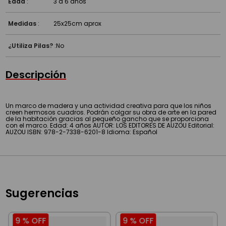
Edad
:
3 a 6 años
Medidas
:
25x25cm aprox
¿Utiliza Pilas?
:
No
Descripción
Un marco de madera y una actividad creativa para que los niños
creen hermosos cuadros. Podrán colgar su obra de arte en la pared
de la habitación gracias al pequeño gancho que se proporciona
con el marco. Edad: 4 años AUTOR: LOS EDITORES DE AUZOU Editorial:
AUZOU ISBN: 978-2-7338-6201-8 Idioma: Español
Sugerencias
9 %
OFF
9 %
OFF