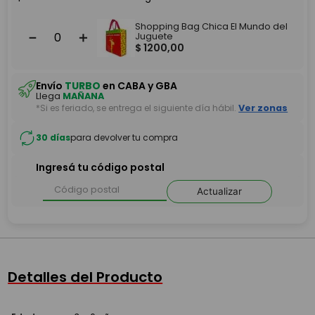
Shopping Bag Chica El Mundo del
－
＋
Juguete
$
1200
,
00
Envío
TURBO
en CABA y GBA
Llega
MAÑANA
*Si es feriado, se entrega el siguiente día hábil.
Ver zonas
30 días
para devolver tu compra
Ingresá tu código postal
Actualizar
Detalles del Producto