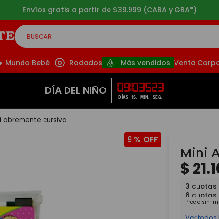
Envíos gratis a partir de $39.999 (CABA y GBA*)
BUSCAR
CADOS
Mundo Bebé
Rodados
Más vendidos
Venta Corpo
09
10
35
23
DÍA DEL NIÑO
DÍAS
HS.
MIN.
SEG.
i abremente cursiva
9 %
Mini 
$
21
.
1
3
cuotas
6
cuotas
Precio sin i
Ver todos