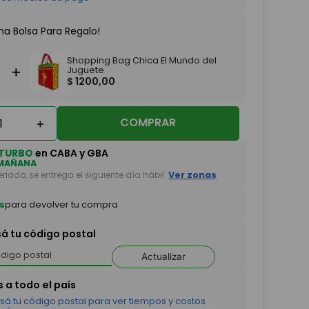
na Bolsa Para Regalo!
Shopping Bag Chica El Mundo del
＋
Juguete
$
1200
,
00
COMPRAR
＋
TURBO
en CABA y GBA
MAÑANA
feriado, se entrega el siguiente día hábil.
Ver zonas
s
para devolver tu compra
sá tu código postal
Actualizar