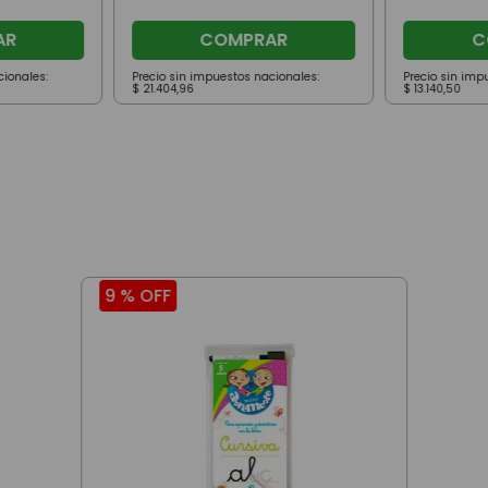
AR
COMPRAR
C
cionales:
Precio sin impuestos nacionales:
Precio sin imp
$
21
.
404
,
96
$
13
.
140
,
50
9 %
OFF