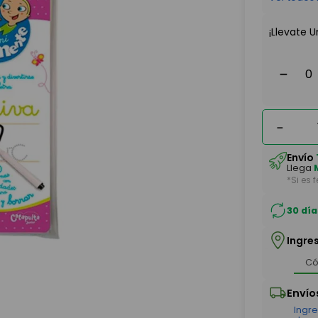
¡Llevate U
－
－
Envío
Llega
*Si es 
30 día
Ingre