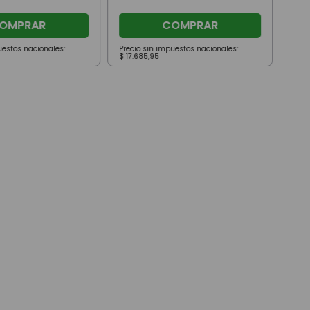
OMPRAR
COMPRAR
uestos nacionales:
Precio sin impuestos nacionales:
Prec
$
17
.
685
,
95
$
26
.