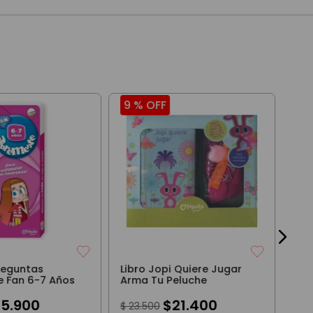
9 %
OFF
9 
Joy
Cat
$
3
Preguntas
Libro Jopi Quiere Jugar
 Fan 6-7 Años
Arma Tu Peluche
15
.
900
$
21
.
400
$
23
.
500