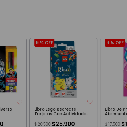
9 %
OFF
9 %
OFF
niverso
Libro Lego Recreate
Libro De 
Tarjetas Con Actividades
Abremente
De Magia
0
$
25
.
900
$
$
28
.
500
$
17
.
500