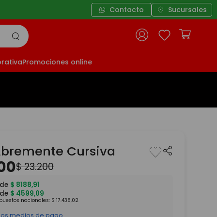
Contacto
Sucursales
rativa
Promociones online
Abremente Cursiva
00
$
23
.
200
 de
$
8188
,
91
 de
$
4599
,
09
mpuestos nacionales:
$
17
.
438
,
02
 los medios de pago