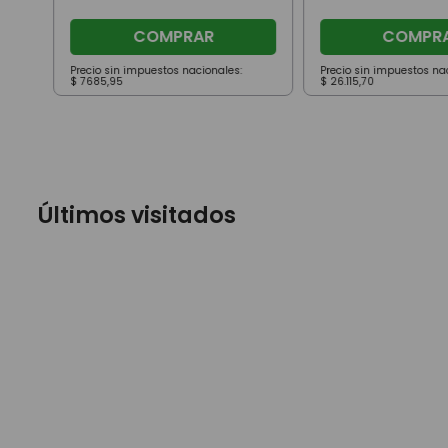
COMPRAR
COMPR
Precio sin impuestos nacionales:
Precio sin impuestos na
$
7685
,
95
$
26
.
115
,
70
Últimos visitados