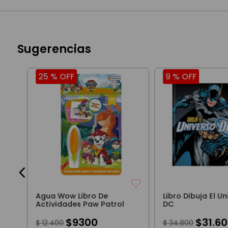
Sugerencias
25 %
OFF
9 %
OFF
Agua Wow Libro De
Libro Dibuja El U
Actividades Paw Patrol
DC
$
9300
$
31
.
60
$
12
.
400
$
34
.
800