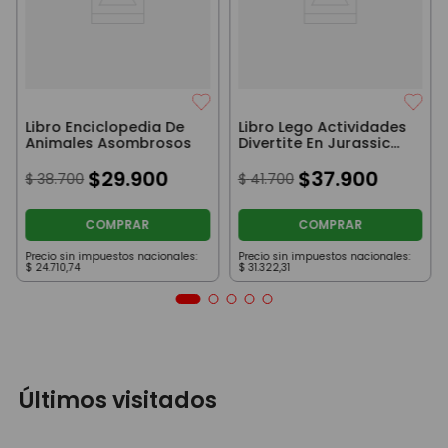
Libro Enciclopedia De
Libro Lego Actividades
Animales Asombrosos
Divertite En Jurassic
Work
$
29
.
900
$
37
.
900
$
38
.
700
$
41
.
700
COMPRAR
COMPRAR
Precio sin impuestos nacionales:
Precio sin impuestos nacionales:
$
24
.
710
,
74
$
31
.
322
,
31
Últimos visitados