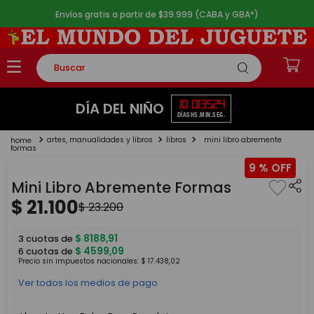
Envíos gratis a partir de $39.999 (CABA y GBA*)
Buscar
TÉRMINOS MÁS BUSCADOS
10
01
35
24
DÍA DEL NIÑO
DÍAS
HS.
MIN.
SEG.
1
.
rompecabezas
artes, manualidades y libros
libros
mini libro abremente
2
.
lego
formas
9 %
3
.
peluche
Mini Libro Abremente Formas
4
.
monopatin
$
21
.
100
$
23
.
200
5
.
toy story
$
8188
,
91
3
cuotas de
$
4599
,
09
6
cuotas de
Precio sin impuestos nacionales:
$
17
.
438
,
02
Ver todos los medios de pago