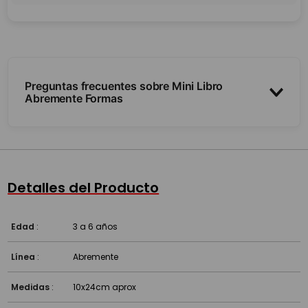
Preguntas frecuentes sobre Mini Libro
Abremente Formas
¿De qué trata?
¿Para qué edad es?
Detalles del Producto
Edad
:
3 a 6 años
Línea
:
Abremente
Medidas
:
10x24cm aprox