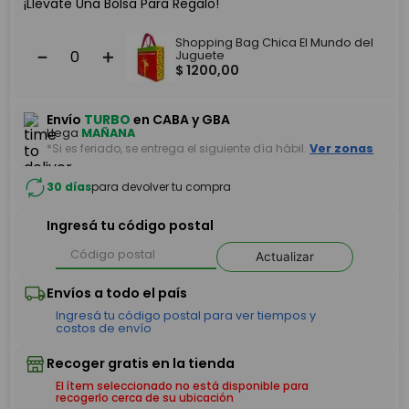
¡Llevate Una Bolsa Para Regalo!
Shopping Bag Chica El Mundo del
－
＋
Juguete
$
1200
,
00
Envío
TURBO
en CABA y GBA
Llega
MAÑANA
*Si es feriado, se entrega el siguiente día hábil.
Ver zonas
30 días
para devolver tu compra
Ingresá tu código postal
Actualizar
El ítem seleccionado no está disponible para
recogerlo cerca de su ubicación