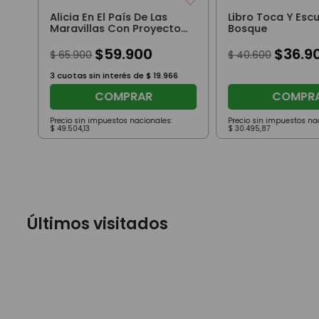
Alicia En El País De Las
Libro Toca Y Escu
Maravillas Con Proyector
Bosque
Auzou
$
59
.
900
$
36
.
9
$
65
.
900
$
40
.
600
3
cuotas sin interés de
$
19
.
966
COMPRAR
COMPR
Precio sin impuestos nacionales:
Precio sin impuestos na
$
49
.
504
,
13
$
30
.
495
,
87
Últimos visitados