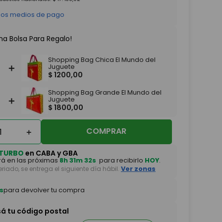
 los medios de pago
na Bolsa Para Regalo!
Shopping Bag Chica El Mundo del
＋
Juguete
$
1200
,
00
Shopping Bag Grande El Mundo del
＋
Juguete
$
1800
,
00
COMPRAR
＋
TURBO
en CABA y GBA
á en las próximas
8h 31m 30s
para recibirlo
HOY
.
feriado, se entrega el siguiente día hábil.
Ver zonas
s
para devolver tu compra
sá tu código postal