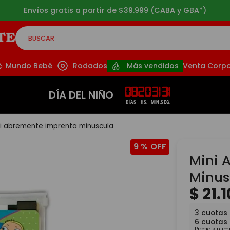
Envíos gratis a partir de $39.999 (CABA y GBA*)
BUSCAR
CADOS
Mundo Bebé
Rodados
Más vendidos
Venta Corpo
08
20
31
29
DÍA DEL NIÑO
DÍAS
HS.
MIN.
SEG.
i abremente imprenta minuscula
9 %
Mini 
Minus
$
21
.
1
3
cuotas
6
cuotas
Precio sin i