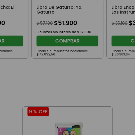
cha: El
Libro De Gaturro: Yo,
Libro Enca
Gaturro
Los Instr
Musicales
00
$
51
.
900
$
$
57
.
100
$
35
.
100
3
cuotas sin interés de
$
17
.
300
AR
COMPRAR
C
cionales:
Precio sin impuestos nacionales:
Precio sin imp
$
42
.
892
,
56
$
26
.
363
,
64
9 %
OFF