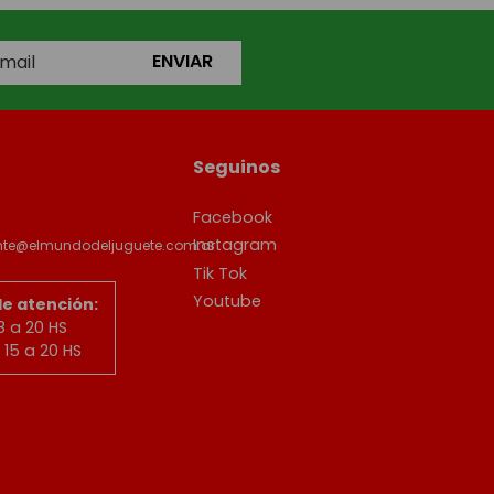
ENVIAR
Seguinos
Facebook
Instagram
ente@elmundodeljuguete.com.ar
Tik Tok
Youtube
de atención:
8 a 20 HS
15 a 20 HS