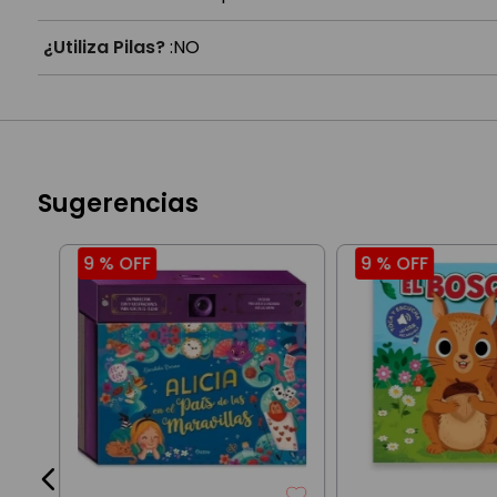
¿Utiliza Pilas?
:
NO
Sugerencias
9 %
OFF
9 %
OFF