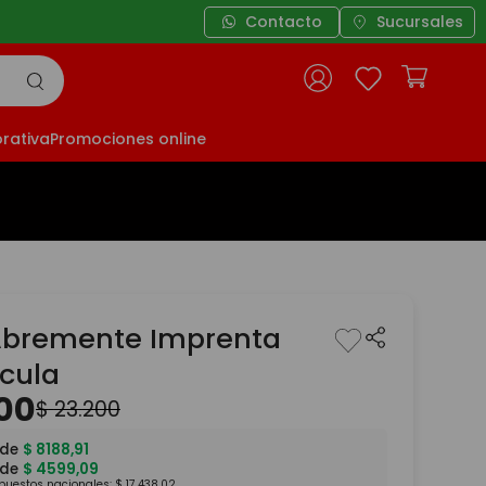
Contacto
Sucursales
rativa
Promociones online
Abremente Imprenta
cula
00
$
23
.
200
 de
$
8188
,
91
 de
$
4599
,
09
mpuestos nacionales:
$
17
.
438
,
02