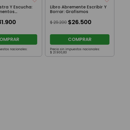
stra Y Escucha:
Libro Abremente Escribir Y
umentos
Borrar: Grafismos
31
.
900
$
26
.
500
$
29
.
200
OMPRAR
COMPRAR
uestos nacionales:
Precio sin impuestos nacionales:
Prec
$
21
.
900
,
83
$
41
.