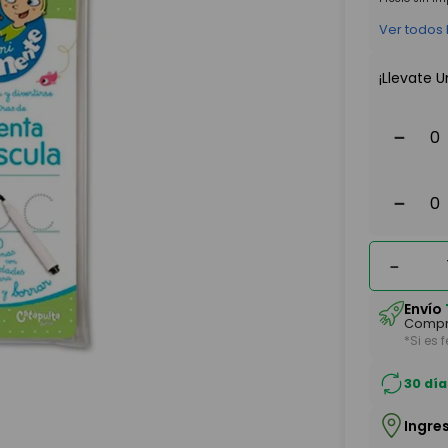
Ver todos
¡Llevate U
－
－
－
Envío
Compr
*Si es 
30 día
Ingre