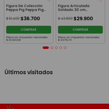
Figura De Colección
Figura Articulada
Peppa Pig Peppa Pig
Soldado 30 cm
15Cm
Comando
$
36
.
700
Antiterrorismo Beige
$
29
.
900
$
51
.
400
$
43
.
800
con Máscara Calavera
COMPRAR
COMPRAR
Precio sin impuestos nacionales:
Precio sin impuestos nacionales:
$
30
.
330
,
58
$
24
.
710
,
74
Últimos visitados