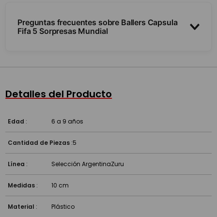
Preguntas frecuentes sobre Ballers Capsula
Fifa 5 Sorpresas Mundial
¿Qué trae cada cápsula?
¿Se sabe qué viene adentro?
Detalles del Producto
¿A partir de qué edad es?
Edad
:
6 a 9 años
Cantidad de Piezas
:
5
Línea
:
Selección Argentina
Zuru
Medidas
:
10 cm
Material
:
Plástico