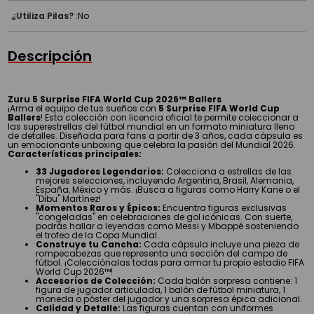
¿Utiliza Pilas?
:
No
Descripción
Zuru 5 Surprise FIFA World Cup 2026™ Ballers
¡Arma el equipo de tus sueños con
5 Surprise FIFA World Cup
Ballers
! Esta colección con licencia oficial te permite coleccionar a
las superestrellas del fútbol mundial en un formato miniatura lleno
de detalles. Diseñada para fans a partir de 3 años, cada cápsula es
un emocionante unboxing que celebra la pasión del Mundial 2026.
Características principales:
33 Jugadores Legendarios:
Colecciona a estrellas de las
mejores selecciones, incluyendo Argentina, Brasil, Alemania,
España, México y más. ¡Busca a figuras como Harry Kane o el
"Dibu" Martínez!
Momentos Raros y Épicos:
Encuentra figuras exclusivas
"congeladas" en celebraciones de gol icónicas. Con suerte,
podrás hallar a leyendas como Messi y Mbappé sosteniendo
el trofeo de la Copa Mundial.
Construye tu Cancha:
Cada cápsula incluye una pieza de
rompecabezas que representa una sección del campo de
fútbol. ¡Colecciónalas todas para armar tu propio estadio FIFA
World Cup 2026™!
Accesorios de Colección:
Cada balón sorpresa contiene: 1
figura de jugador articulada, 1 balón de fútbol miniatura, 1
moneda o póster del jugador y una sorpresa épica adicional.
Calidad y Detalle:
Las figuras cuentan con uniformes