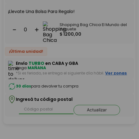
¡Llevate Una Bolsa Para Regalo!
Shopping Bag Chica El Mundo del
－
＋
Juguete
$
1200
,
00
¡Última unidad!
Envío
TURBO
en CABA y GBA
Llega
MAÑANA
*Si es feriado, se entrega el siguiente día hábil.
Ver zonas
30 días
para devolver tu compra
Ingresá tu código postal
Actualizar