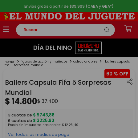
Envíos gratis a partir de $39.999 (CABA y GBA*)
Buscar
TÉRMINOS MÁS BUSCADOS
08
01
20
40
DÍA DEL NIÑO
DÍAS
HS.
MIN.
SEG.
1
.
rompecabezas
figuras de acción y muñecos
coleccionables
ballers capsula
2
.
lego
fifa 5 sorpresas mundial
60 %
3
.
peluche
Ballers Capsula Fifa 5 Sorpresas
4
.
monopatin
Mundial
5
.
toy story
$
14
.
800
$
37
.
400
$
5743
,
88
3
cuotas de
$
3225
,
90
6
cuotas de
Precio sin impuestos nacionales:
$
12
.
231
,
40
Ver todos los medios de pago