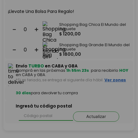
¡Llevate Una Bolsa Para Regalo!
Shopping Bag Chica El Mundo del
－
＋
Juguete
$
1200
,
00
Shopping Bag Grande El Mundo del
－
＋
Juguete
$
1800
,
00
Envío
TURBO
en CABA y GBA
Comprá en las próximas
1h 55m 23s
para recibirlo
HOY
en CABA y GBA.
*Si es feriado, se entrega el siguiente día hábil.
Ver zonas
30 días
para devolver tu compra
Ingresá tu código postal
Actualizar