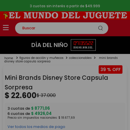
3 cuotas sin interés a partir de $49.999
Buscar
TÉRMINOS MÁS BUSCADOS
07
13
55
22
DÍA DEL NIÑO
DÍAS
HS.
MIN.
SEG.
1
.
rompecabezas
figuras de acción y muñecos
coleccionables
mini brands
2
.
lego
disney store capsula sorpresa
39 %
3
.
peluche
Mini Brands Disney Store Capsula
4
.
monopatin
Sorpresa
5
.
toy story
$
22
.
600
$
37
.
000
$
8771
,
06
3
cuotas de
$
4926
,
04
6
cuotas de
Precio sin impuestos nacionales:
$
18
.
677
,
69
Ver todos los medios de pago