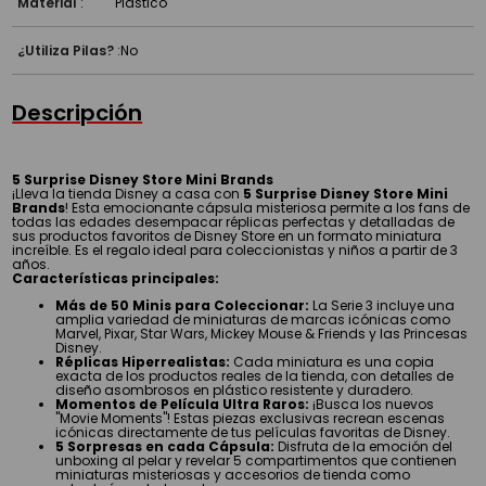
Material
:
Plástico
¿Utiliza Pilas?
:
No
Descripción
5 Surprise Disney Store Mini Brands
¡Lleva la tienda Disney a casa con
5 Surprise Disney Store Mini
Brands
! Esta emocionante cápsula misteriosa permite a los fans de
todas las edades desempacar réplicas perfectas y detalladas de
sus productos favoritos de Disney Store en un formato miniatura
increíble. Es el regalo ideal para coleccionistas y niños a partir de 3
años.
Características principales:
Más de 50 Minis para Coleccionar:
La Serie 3 incluye una
amplia variedad de miniaturas de marcas icónicas como
Marvel, Pixar, Star Wars, Mickey Mouse & Friends y las Princesas
Disney.
Réplicas Hiperrealistas:
Cada miniatura es una copia
exacta de los productos reales de la tienda, con detalles de
diseño asombrosos en plástico resistente y duradero.
Momentos de Película Ultra Raros:
¡Busca los nuevos
"Movie Moments"! Estas piezas exclusivas recrean escenas
icónicas directamente de tus películas favoritas de Disney.
5 Sorpresas en cada Cápsula:
Disfruta de la emoción del
unboxing al pelar y revelar 5 compartimentos que contienen
miniaturas misteriosas y accesorios de tienda como