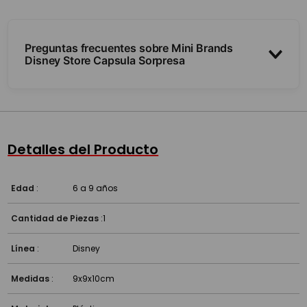
Preguntas frecuentes sobre Mini Brands
Disney Store Capsula Sorpresa
¿Qué trae adentro?
¿Se sabe qué viene?
Detalles del Producto
¿A partir de qué edad es?
Edad
:
6 a 9 años
Cantidad de Piezas
:
1
Línea
:
Disney
Medidas
:
9x9x10cm