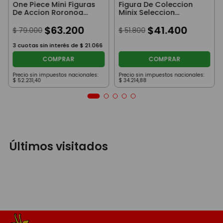
One Piece Mini Figuras
Figura De Coleccion
De Accion Roronoa
Minix Seleccion
Zoro
Argentina Enzo
$
63
.
200
Fernandez
$
41
.
400
$
79
.
000
$
51
.
800
3
cuotas sin interés de
$
21
.
066
COMPRAR
COMPRAR
Precio sin impuestos nacionales:
Precio sin impuestos nacionales:
$
52
.
231
,
40
$
34
.
214
,
88
Últimos visitados