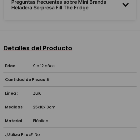
Preguntas frecuentes sobre Mini Brands
Heladera Sorpresa Fill The Fridge
¿Qué es?
¿Para qué sirve?
Detalles del Producto
¿A partir de qué edad es?
Edad
:
9 a 12 años
Cantidad de Piezas
:
5
Línea
:
Zuru
Medidas
:
25x10x10cm
Material
:
Plástico
¿Utiliza Pilas?
:
No