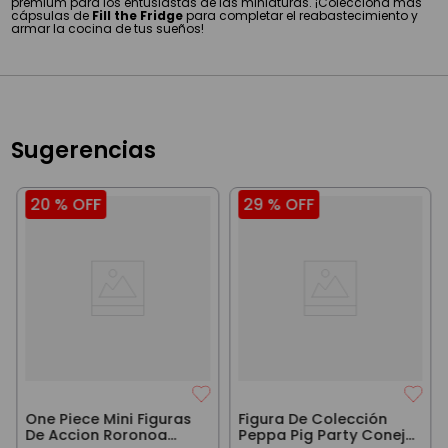
premium para los entusiastas de las miniaturas. ¡Colecciona más
cápsulas de
Fill the Fridge
para completar el reabastecimiento y
armar la cocina de tus sueños!
Sugerencias
20 %
OFF
29 %
OFF
One Piece Mini Figuras
Figura De Colección
De Accion Roronoa
Peppa Pig Party Conejo