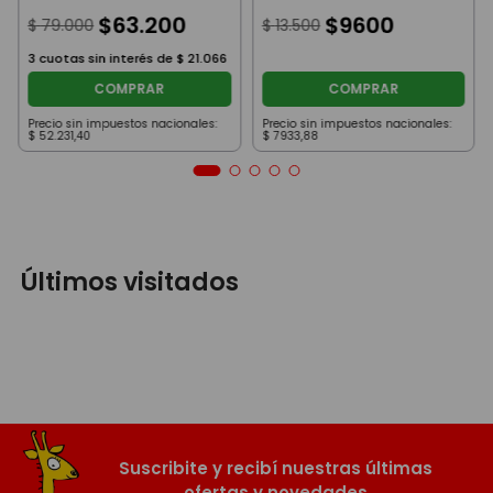
Zoro
Con Remera Verde
$
63
.
200
8Cm
$
9600
$
79
.
000
$
13
.
500
3
cuotas sin interés de
$
21
.
066
COMPRAR
COMPRAR
Precio sin impuestos nacionales:
Precio sin impuestos nacionales:
$
52
.
231
,
40
$
7933
,
88
Últimos visitados
Suscribite y recibí nuestras últimas
ofertas y novedades