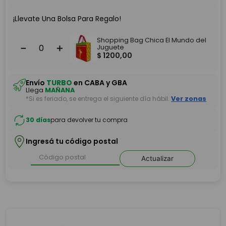
¡Llevate Una Bolsa Para Regalo!
Shopping Bag Chica El Mundo del
－
＋
Juguete
$
1200
,
00
Envío
TURBO
en CABA y GBA
Llega
MAÑANA
*Si es feriado, se entrega el siguiente día hábil.
Ver zonas
30 días
para devolver tu compra
Ingresá tu código postal
Actualizar