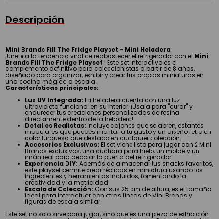
Descripción
Mini Brands Fill The Fridge Playset - Mini Heladera
¡Únete a la tendencia viral de reabastecer el refrigerador con el
Mini
Brands Fill The Fridge Playset
! Este set interactivo es el
complemento definitivo para coleccionistas a partir de 8 años,
diseñado para organizar, exhibir y crear tus propias miniaturas en
una cocina mágica a escala.
Características principales:
Luz UV Integrada:
La heladera cuenta con una luz
ultravioleta funcional en su interior. ¡Úsala para "curar" y
endurecer tus creaciones personalizadas de resina
directamente dentro de la heladera!
Detalles Realistas:
Incluye cajones que se abren, estantes
modulares que puedes montar a tu gusto y un diseño retro en
color turquesa que destaca en cualquier colección.
Accesorios Exclusivos:
El set viene listo para jugar con 2 Mini
Brands exclusivos, una cuchara para hielo, un molde y un
imán real para decorar la puerta del refrigerador.
Experiencia DIY:
Además de almacenar tus snacks favoritos,
este playset permite crear réplicas en miniatura usando los
ingredientes y herramientas incluidos, fomentando la
creatividad y la motricidad.
Escala de Colección:
Con sus 25 cm de altura, es el tamaño
ideal para interactuar con otras líneas de Mini Brands y
figuras de escala similar.
Este set no solo sirve para jugar, sino que es una pieza de exhibición