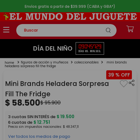
Envíos gratis a partir de $39.999 (CABA y GBA*)
Buscar
TÉRMINOS MÁS BUSCADOS
09
04
57
29
DÍA DEL NIÑO
DÍAS
HS.
MIN.
SEG.
1
.
rompecabezas
figuras de acción y muñecos
coleccionables
mini brands
2
.
lego
heladera sorpresa fill the fridge
39 %
3
.
peluche
Mini Brands Heladera Sorpresa
4
.
monopatin
Fill The Fridge
5
.
toy story
$
58
.
500
$
95
.
900
$
19
.
500
3
cuotas SIN INTERÉS de
$
12
.
751
6
cuotas de
Precio sin impuestos nacionales:
$
48
.
347
,
11
Ver todos los medios de pago