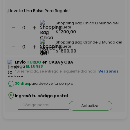
¡Llevate Una Bolsa Para Regalo!
Shopping Bag Chica El Mundo del
－
＋
Juguete
$
1200
,
00
Shopping Bag Grande El Mundo del
－
＋
Juguete
$
1800
,
00
Envío
TURBO
en CABA y GBA
Llega
EL LUNES
*Si es feriado, se entrega el siguiente día hábil.
Ver zonas
30 días
para devolver tu compra
Ingresá tu código postal
Actualizar