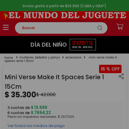
Envíos gratis a partir de $39.999 (CABA y GBA*)
Buscar
TÉRMINOS MÁS BUSCADOS
07
09
57
51
DÍA DEL NIÑO
DÍAS
HS.
MIN.
SEG.
1
.
rompecabezas
muñecas, bebotes y ponys
accesorios
mini verse make it
2
.
lego
spaces serie 1 15cm
16 %
3
.
peluche
Mini Verse Make It Spaces Serie 1
4
.
monopatin
15Cm
5
.
toy story
$
35
.
300
$
42
.
000
$
13
.
699
3
cuotas de
$
7694
,
22
6
cuotas de
Precio sin impuestos nacionales:
$
29
.
173
,
55
Ver todos los medios de pago