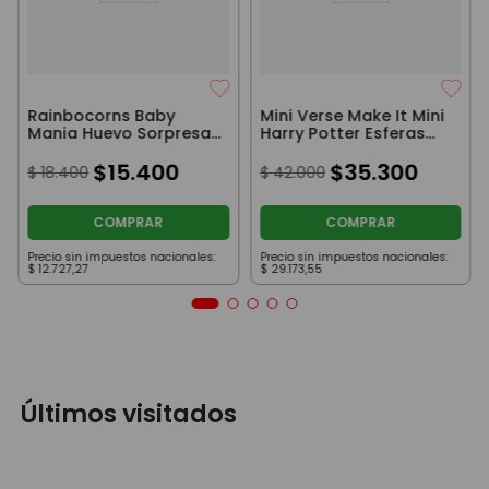
Rainbocorns Baby
Mini Verse Make It Mini
Mania Huevo Sorpresa
Harry Potter Esferas
con Mascota y
Sorpresas
Accesorios
$
15
.
400
Coleccionables
$
35
.
300
$
18
.
400
$
42
.
000
COMPRAR
COMPRAR
Precio sin impuestos nacionales:
Precio sin impuestos nacionales:
$
12
.
727
,
27
$
29
.
173
,
55
Últimos visitados