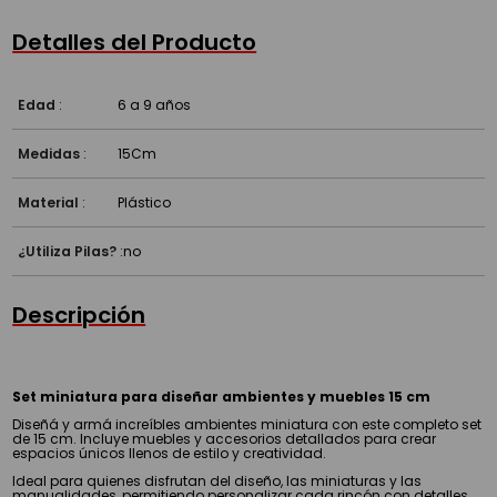
Detalles del Producto
Edad
:
6 a 9 años
Medidas
:
15Cm
Material
:
Plástico
¿Utiliza Pilas?
:
no
Descripción
Set miniatura para diseñar ambientes y muebles 15 cm
Diseñá y armá increíbles ambientes miniatura con este completo set
de 15 cm. Incluye muebles y accesorios detallados para crear
espacios únicos llenos de estilo y creatividad.
Ideal para quienes disfrutan del diseño, las miniaturas y las
manualidades, permitiendo personalizar cada rincón con detalles