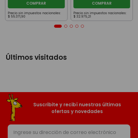
COMPRAR
COMPRAR
Precio sin impuestos nacionales:
Precio sin impuestos nacionales:
$
55
.
371
,
90
$
32
.
975
,
21
Últimos visitados
Suscribite y recibí nuestras últimas
ofertas y novedades