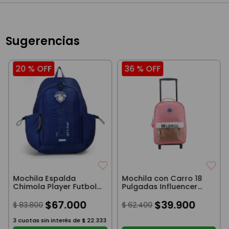
Sugerencias
20 %
OFF
36 %
OFF
Mochila Espalda
Mochila con Carro 18
Chimola Player Futbol
Pulgadas Influencer
Blue 18"
Rosa y Beige
$
67
.
000
$
39
.
900
$
83
.
800
$
62
.
400
3
cuotas sin interés de
$
22
.
333