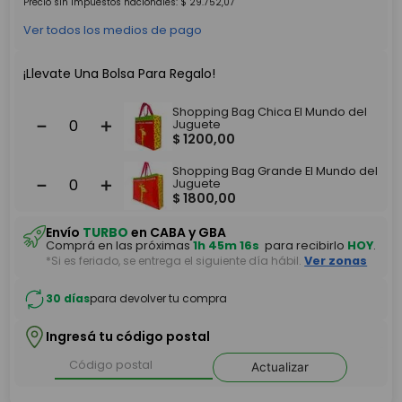
Precio sin impuestos nacionales:
$
29
.
752
,
07
Ver todos los medios de pago
¡Llevate Una Bolsa Para Regalo!
Shopping Bag Chica El Mundo del
－
＋
Juguete
$
1200
,
00
Shopping Bag Grande El Mundo del
－
＋
Juguete
$
1800
,
00
Envío
TURBO
en CABA y GBA
Comprá en las próximas
1h 45m 16s
para recibirlo
HOY
.
*Si es feriado, se entrega el siguiente día hábil.
Ver zonas
30 días
para devolver tu compra
Ingresá tu código postal
Actualizar