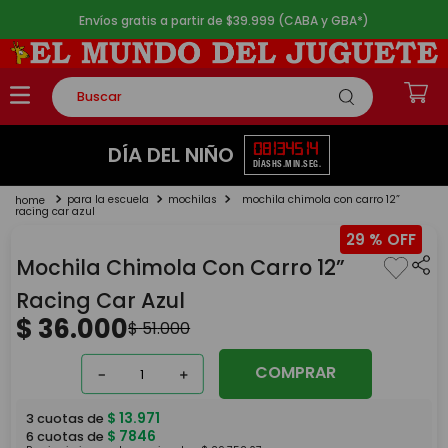
Envíos gratis a partir de $39.999 (CABA y GBA*)
Buscar
TÉRMINOS MÁS BUSCADOS
08
13
45
14
DÍA DEL NIÑO
DÍAS
HS.
MIN.
SEG.
1
.
rompecabezas
para la escuela
mochilas
mochila chimola con carro 12”
2
.
lego
racing car azul
29 %
3
.
peluche
Mochila Chimola Con Carro 12”
4
.
monopatin
Racing Car Azul
5
.
toy story
$
36
.
000
$
51
.
000
COMPRAR
－
＋
$
13
.
971
3
cuotas de
$
7846
6
cuotas de