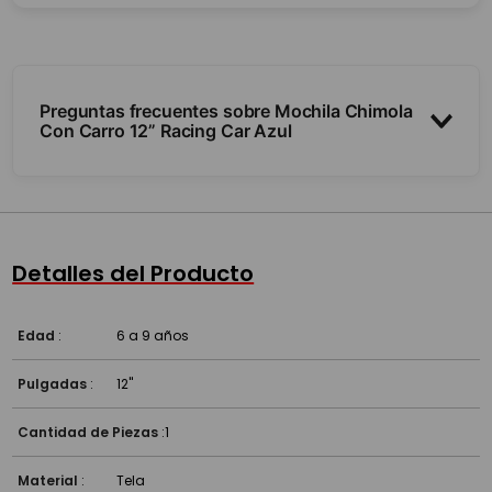
Preguntas frecuentes sobre Mochila Chimola
Con Carro 12” Racing Car Azul
¿Tiene carro y ruedas?
¿Para qué edad sirve?
Detalles del Producto
Edad
:
6 a 9 años
Pulgadas
:
12''
Cantidad de Piezas
:
1
Material
:
Tela