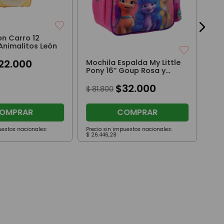
on Carro 12
Animalitos León
22
.
000
Mochila Espalda My Little
Pony 16” Goup Rosa y
Violeta
$
32
.
000
$
81
.
800
OMPRAR
COMPRAR
uestos nacionales:
Precio sin impuestos nacionales:
Prec
$
26
.
446
,
28
$
67
.