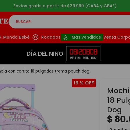
Envíos gratis a partir de $39.999 (CABA y GBA*)
BUSCAR
CADOS
Mundo Bebé
Rodados
Más vendidos
Venta Corpo
08
12
08
06
DÍA DEL NIÑO
DÍAS
HS.
MIN.
SEG.
mola con carrito 18 pulgadas trama pouch dog
19 %
Mochi
18 Pu
Dog
$
80
.
3
cuotas 