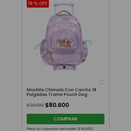
19 %
OFF
Mochila Chimola Con Carrito 18
Pulgadas Trama Pouch Dog
$
80
.
600
$
99
.
500
COMPRAR
Precio sin impuestos nacionales:
$
66
.
611
,
57