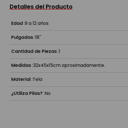
¿Tiene luces?
Detalles del Producto
¿Es resistente?
Edad
:
9 a 12 años
Pulgadas
:
18''
Cantidad de Piezas
:
1
Medidas
:
32x45x15cm aproximadamente.
Material
:
Tela
¿Utiliza Pilas?
:
No