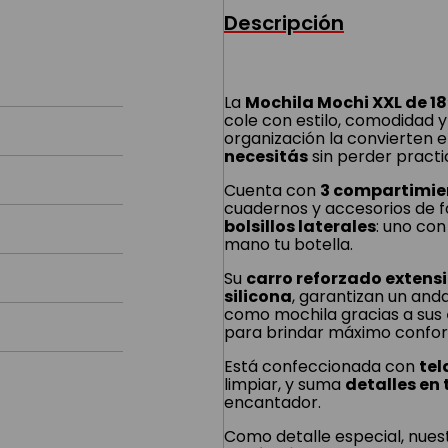
Descripción
La
Mochila Mochi XXL de 18
cole con estilo, comodidad 
organización la convierten e
necesitás
sin perder practi
Cuenta con
3 compartimien
cuadernos y accesorios de 
bolsillos laterales
: uno con
mano tu botella.
Su
carro reforzado extensi
silicona
, garantizan un anda
como mochila gracias a sus
para brindar máximo confort
Está confeccionada con
tel
limpiar, y suma
detalles en 
encantador.
Como detalle especial, nues