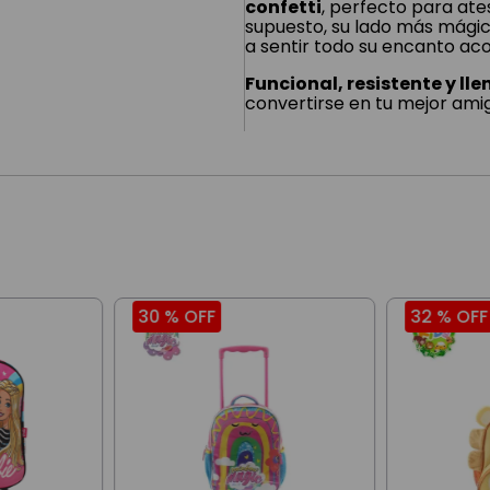
confetti
, perfecto para ate
supuesto, su lado más mágico
a sentir todo su encanto a
Funcional, resistente y ll
convertirse en tu mejor amig
30 %
OFF
32 %
OFF