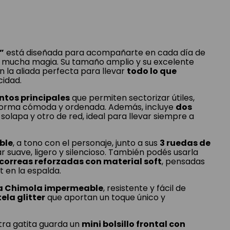
”
está diseñada para acompañarte en cada día de
y mucha magia. Su tamaño amplio y su excelente
n la aliada perfecta para llevar
todo lo que
cidad.
tos principales
que permiten sectorizar útiles,
forma cómoda y ordenada. Además, incluye
dos
 solapa y otro de red, ideal para llevar siempre a
ble
, a tono con el personaje, junto a sus
3 ruedas de
r suave, ligero y silencioso. También podés usarla
correas reforzadas con material soft
, pensadas
 en la espalda.
a Chimola impermeable
, resistente y fácil de
tela glitter
que aportan un toque único y
tra gatita guarda un
mini bolsillo frontal con