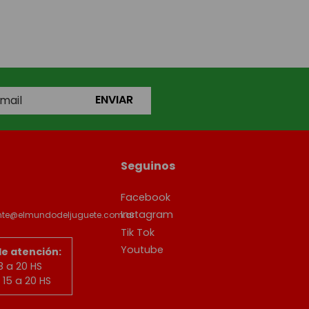
ENVIAR
Seguinos
Facebook
Instagram
ente@elmundodeljuguete.com.ar
Tik Tok
Youtube
de atención:
8 a 20 HS
15 a 20 HS