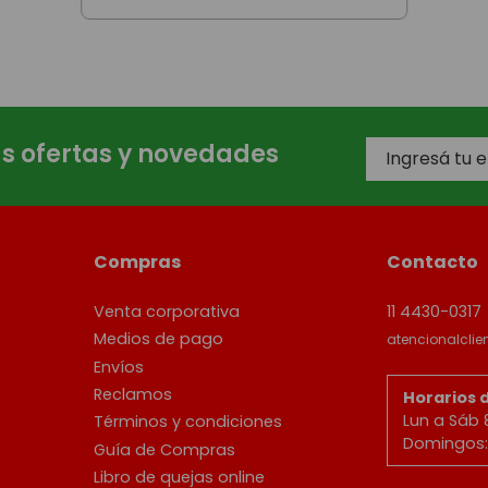
as ofertas y novedades
Compras
Contacto
Venta corporativa
11 4430-0317
Medios de pago
atencionalcli
Envíos
Reclamos
Horarios 
Lun a Sáb 
Términos y condiciones
Domingos: 
Guía de Compras
Libro de quejas online