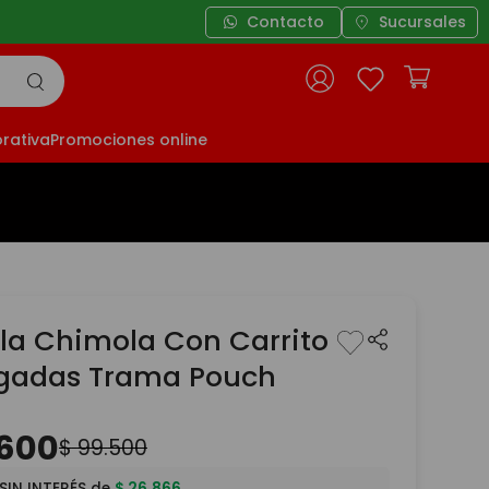
Contacto
3 cuotas sin interés a partir
Sucursales
rativa
Promociones online
la Chimola Con Carrito
lgadas Trama Pouch
600
$
99
.
500
SIN INTERÉS de
$
26
.
866