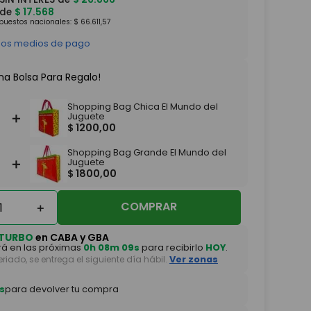
 de
$
17
.
568
mpuestos nacionales:
$
66
.
611
,
57
 los medios de pago
na Bolsa Para Regalo!
Shopping Bag Chica El Mundo del
＋
Juguete
$
1200
,
00
Shopping Bag Grande El Mundo del
＋
Juguete
$
1800
,
00
COMPRAR
＋
TURBO
en CABA y GBA
á en las próximas
0h 08m 07s
para recibirlo
HOY
.
feriado, se entrega el siguiente día hábil.
Ver zonas
s
para devolver tu compra