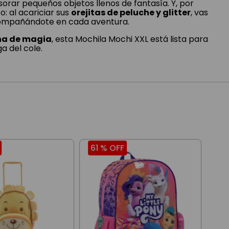
sorar pequeños objetos llenos de fantasía. Y, por
: al acariciar sus
orejitas de peluche y glitter
, vas
compañándote en cada aventura.
ena de magia
, esta Mochila Mochi XXL está lista para
a del cole.
61 %
OFF
36
Moc
Led
$
12
3
cuo