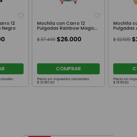
arro 12
Mochila con Carro 12
Mochila c
a Negro
Pulgadas Rainbow Magic
Pulgadas 
Rosa
00
$
26
.
000
$
$
37
.
400
$
32
.
500
AR
COMPRAR
C
cionales:
Precio sin impuestos nacionales:
Precio sin imp
$
21
.
487
,
60
$
18
.
181
,
82