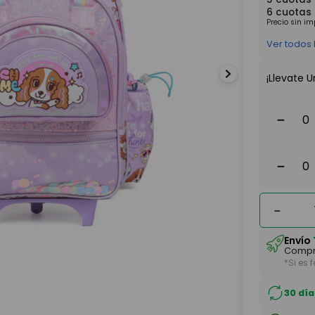
6
cuotas
Precio sin i
Ver todos
¡Llevate U
－
－
－
Envío
Compr
*Si es 
30 día