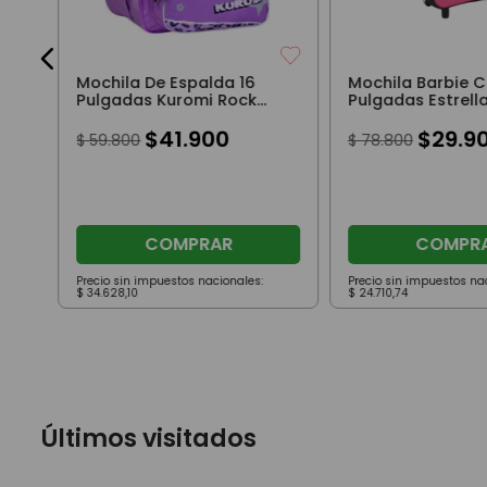
Mochila De Espalda 16
Mochila Barbie C
Pulgadas Kuromi Rock
Pulgadas Estrell
Violeta
$
41
.
900
$
29
.
9
$
59
.
800
$
78
.
800
COMPRAR
COMPR
Precio sin impuestos nacionales:
Precio sin impuestos na
$
34
.
628
,
10
$
24
.
710
,
74
Últimos visitados