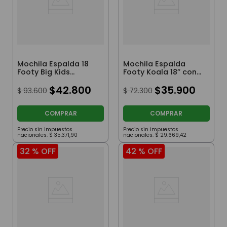
Mochila Espalda 18
Mochila Espalda
Footy Big Kids
Footy Koala 18” con
Margarita Color
Luz Led Rosa
Plata
$
42
.
800
$
35
.
900
$
93
.
600
$
72
.
300
COMPRAR
COMPRAR
Precio sin impuestos
Precio sin impuestos
nacionales:
$
35
.
371
,
90
nacionales:
$
29
.
669
,
42
32 %
OFF
42 %
OFF