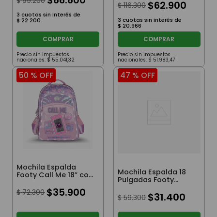
$
66
.
600
$
99
.
200
Azul
$
62
.
900
$
116
.
300
3
cuotas sin interés de
3
cuotas sin interés de
$
22
.
200
$
20
.
966
COMPRAR
COMPRAR
Precio sin impuestos
Precio sin impuestos
nacionales:
$
55
.
041
,
32
nacionales:
$
51
.
983
,
47
50 %
OFF
47 %
OFF
Mochila Espalda
Mochila Espalda 18
Footy Call Me 18” con
Pulgadas Footy
Luz Led Rosa
Estrella Blast Off Gris
$
35
.
900
$
72
.
300
$
31
.
400
$
59
.
300