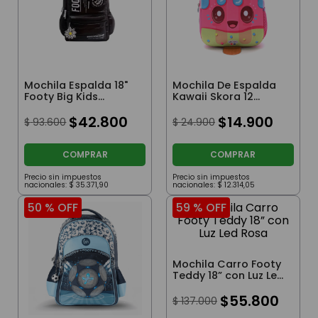
Mochila Espalda 18"
Mochila De Espalda
Footy Big Kids
Kawaii Skora 12
Margarita Color
Pulgadas Paleta
Negro
$
42
.
800
$
14
.
900
$
93
.
600
$
24
.
900
COMPRAR
COMPRAR
Precio sin impuestos
Precio sin impuestos
nacionales:
$
35
.
371
,
90
nacionales:
$
12
.
314
,
05
50 %
OFF
59 %
OFF
Mochila Carro Footy
Teddy 18” con Luz Led
Rosa
$
55
.
800
$
137
.
000