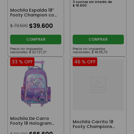
3
cuotas sin interés de
$
18
.
600
Mochila Espalda 18”
Footy Champion con
Luz Led Celeste
$
39
.
600
$
79
.
500
COMPRAR
COMPRAR
Precio sin impuestos
Precio sin impuestos
nacionales:
$
32
.
727
,
27
nacionales:
$
46
.
115
,
70
33 %
OFF
46 %
OFF
Mochila De Carro
Mochila Carrito 18
Footy 18 Hologram
Footy Champions
Star Plata
League Luz Led Color