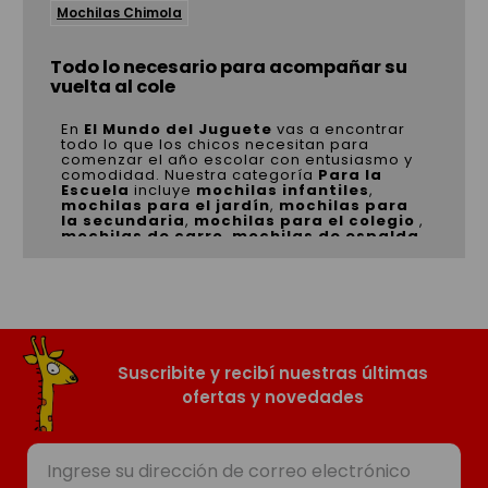
Mochilas Chimola
Todo lo necesario para acompañar su
vuelta al cole
En
El Mundo del Juguete
vas a encontrar
todo lo que los chicos necesitan para
comenzar el año escolar con entusiasmo y
comodidad. Nuestra categoría
Para la
Escuela
incluye
mochilas infantiles
,
mochilas para el jardín
,
mochilas para
la secundaria
,
mochilas para el colegio
,
mochilas de carro
,
mochilas de espalda
,
cartucheras
,
luncheras
,
botellas y
tuppers
, además de una gran selección de
útiles escolares
para organizar su día a
día.
Contamos con productos de las licencias
más buscadas como
Spiderman
,
Barbie
,
Disney, Paw Patrol y muchas más, con
Suscribite y recibí nuestras últimas
diseños resistentes, prácticos y pensados
para acompañarlos en cada jornada.
ofertas y novedades
Explorá la colección completa y encontrá
los mejores descuentos en mochilas y todo
para la escuela, funcionalidad y los
personajes favoritos de los chicos en un
solo lugar.