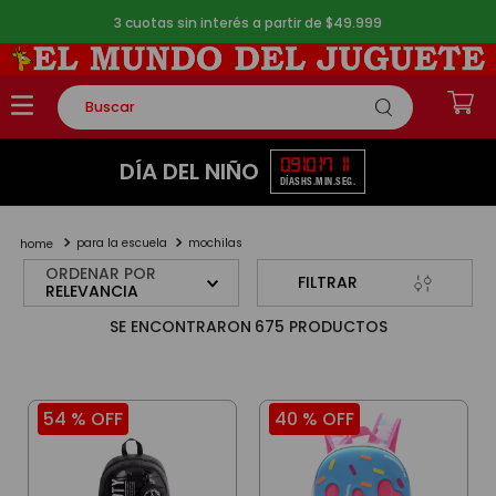
3 cuotas sin interés a partir de $49.999
Buscar
TÉRMINOS MÁS BUSCADOS
09
10
17
11
DÍA DEL NIÑO
DÍAS
HS.
MIN.
SEG.
1
.
rompecabezas
2
.
lego
para la escuela
mochilas
3
.
peluche
ORDENAR POR
FILTRAR
RELEVANCIA
4
.
monopatin
675
PRODUCTOS
5
.
toy story
54 %
OFF
40 %
OFF