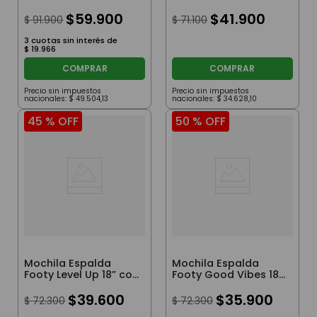
Luz Led Lila
Star Rosa
$
59
.
900
$
41
.
900
$
91
.
900
$
71
.
100
3
cuotas sin interés de
$
19
.
966
COMPRAR
COMPRAR
Precio sin impuestos
Precio sin impuestos
nacionales:
$
49
.
504
,
13
nacionales:
$
34
.
628
,
10
45 %
OFF
50 %
OFF
Mochila Espalda
Mochila Espalda
Footy Level Up 18” con
Footy Good Vibes 18”
Luz Led Verde
con Luz Led Plata
$
39
.
600
$
35
.
900
$
72
.
300
$
72
.
300