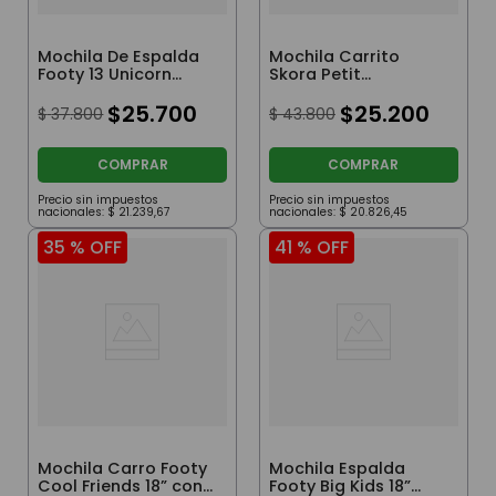
Mochila De Espalda
Mochila Carrito
Footy 13 Unicorn
Skora Petit
Wings Con Luz Led A
Termoformada
Pila Rosa Y Violeta
$
25
.
700
Fútbol De 12 Pulgadas
$
25
.
200
$
37
.
800
$
43
.
800
COMPRAR
COMPRAR
Precio sin impuestos
Precio sin impuestos
nacionales:
$
21
.
239
,
67
nacionales:
$
20
.
826
,
45
35 %
OFF
41 %
OFF
Mochila Carro Footy
Mochila Espalda
Cool Friends 18” con
Footy Big Kids 18”