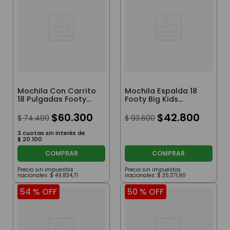
Mochila Con Carrito
Mochila Espalda 18
18 Pulgadas Footy
Footy Big Kids
Pelota Naranja
Margarita Color
$
60
.
300
Blanco
$
42
.
800
$
74
.
400
$
93
.
600
3
cuotas sin interés de
$
20
.
100
COMPRAR
COMPRAR
Precio sin impuestos
Precio sin impuestos
nacionales:
$
49
.
834
,
71
nacionales:
$
35
.
371
,
90
54 %
OFF
50 %
OFF