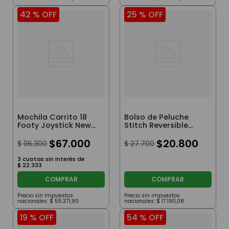
42 %
OFF
25 %
OFF
Mochila Carrito 18
Bolso de Peluche
Footy Joystick New
Stitch Reversible
Con Luz Led Color
Stitch y Angel 22 cm
Azul
$
67
.
000
$
20
.
800
$
116
.
300
$
27
.
700
3
cuotas sin interés de
$
22
.
333
COMPRAR
COMPRAR
Precio sin impuestos
Precio sin impuestos
nacionales:
$
55
.
371
,
90
nacionales:
$
17
.
190
,
08
19 %
OFF
54 %
OFF