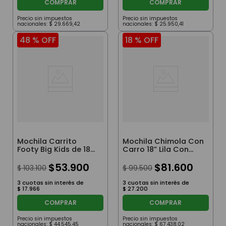
COMPRAR
COMPRAR
Precio sin impuestos
Precio sin impuestos
nacionales:
$
29
.
669
,
42
nacionales:
$
25
.
950
,
41
48 %
OFF
18 %
OFF
Mochila Carrito
Mochila Chimola Con
Footy Big Kids de 18
Carro 18” Lila Con
pulgadas Azul Y
Accesorios
Negro
$
53
.
900
$
81
.
600
$
103
.
100
$
99
.
500
3
cuotas sin interés de
3
cuotas sin interés de
$
17
.
966
$
27
.
200
COMPRAR
COMPRAR
Precio sin impuestos
Precio sin impuestos
nacionales:
$
44
.
545
,
45
nacionales:
$
67
.
438
,
02