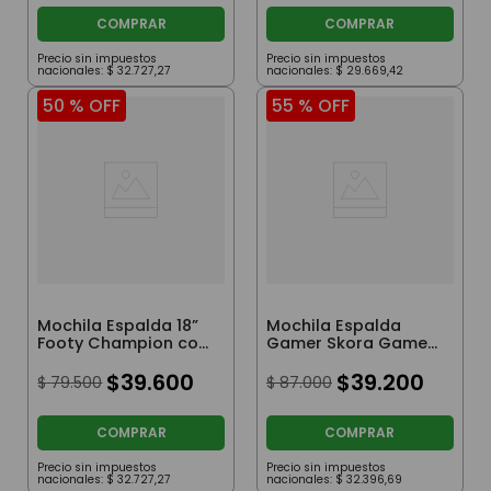
COMPRAR
COMPRAR
Precio sin impuestos
Precio sin impuestos
nacionales:
$
32
.
727
,
27
nacionales:
$
29
.
669
,
42
50 %
OFF
55 %
OFF
Mochila Espalda 18”
Mochila Espalda
Footy Champion con
Gamer Skora Game
Luz Led Verde
Over De 18 Pulgadas
$
39
.
600
Con Llavero
$
39
.
200
$
79
.
500
$
87
.
000
COMPRAR
COMPRAR
Precio sin impuestos
Precio sin impuestos
nacionales:
$
32
.
727
,
27
nacionales:
$
32
.
396
,
69