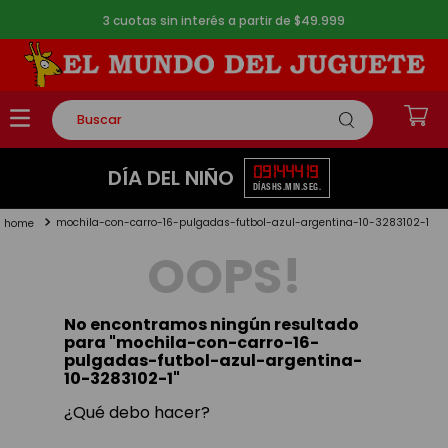
3 cuotas sin interés a partir de $49.999
Buscar
TÉRMINOS MÁS BUSCADOS
09
14
44
18
DÍA DEL NIÑO
DÍAS
HS.
MIN.
SEG.
1
.
rompecabezas
mochila-con-carro-16-pulgadas-futbol-azul-argentina-10-3283102-1
2
.
lego
OOPS!
3
.
peluche
4
.
monopatin
No encontramos ningún resultado
5
.
toy story
para "
mochila-con-carro-16-
pulgadas-futbol-azul-argentina-
10-3283102-1
"
¿Qué debo hacer?