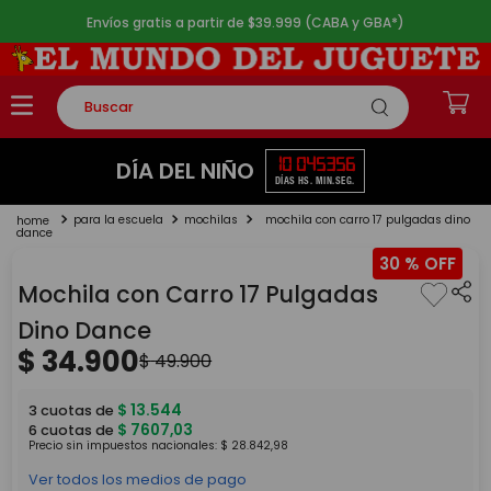
Envíos gratis a partir de $39.999 (CABA y GBA*)
Buscar
TÉRMINOS MÁS BUSCADOS
10
04
53
56
DÍA DEL NIÑO
DÍAS
HS.
MIN.
SEG.
1
.
rompecabezas
para la escuela
mochilas
mochila con carro 17 pulgadas dino
2
.
lego
dance
30 %
3
.
peluche
Mochila con Carro 17 Pulgadas
4
.
monopatin
Dino Dance
5
.
toy story
$
34
.
900
$
49
.
900
$
13
.
544
3
cuotas de
$
7607
,
03
6
cuotas de
Precio sin impuestos nacionales:
$
28
.
842
,
98
Ver todos los medios de pago