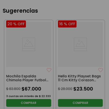
Sugerencias
20 %
OFF
16 %
OFF
Mochila Espalda
Hello Kitty Playset Bags
Chimola Player Futbol
11 Cm Kitty Corazon
Blue 18"
Fucsia
$
67
.
000
$
23
.
500
$
83
.
800
$
28
.
000
3
cuotas sin interés de
$
22
.
333
COMPRAR
COMPRAR