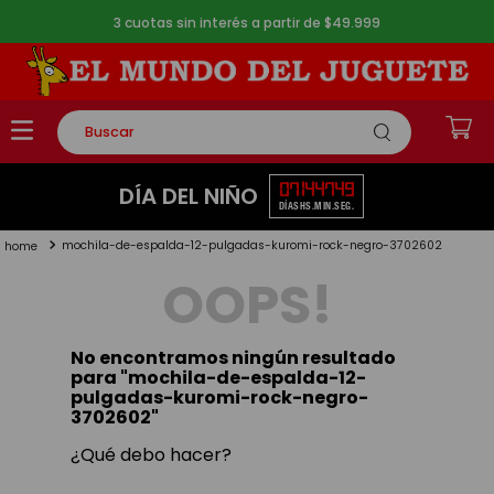
3 cuotas sin interés a partir de $49.999
Buscar
TÉRMINOS MÁS BUSCADOS
07
14
47
49
DÍA DEL NIÑO
DÍAS
HS.
MIN.
SEG.
1
.
rompecabezas
mochila-de-espalda-12-pulgadas-kuromi-rock-negro-3702602
2
.
lego
OOPS!
3
.
peluche
4
.
monopatin
No encontramos ningún resultado
5
.
toy story
para "
mochila-de-espalda-12-
pulgadas-kuromi-rock-negro-
3702602
"
¿Qué debo hacer?