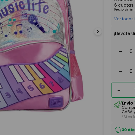
6
cuotas
Precio sin i
Ver todos
¡Llevate U
－
－
－
Envío
Compr
CABA y
*Si es 
30 día