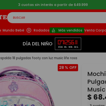
3 cuotas sin interés a partir de $49.999
BUSCAR
CADOS
Mundo Bebé
Rodados
Más vendidos
Venta Corpo
07
12
56
10
DÍA DEL NIÑO
DÍAS
HS.
MIN.
SEG.
spalda 18 pulgadas footy con luz music life rosa
28 %
Mochi
Pulga
Music 
$
68
.
3
cuotas 