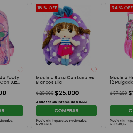
16 %
OFF
34 %
OFF
da Footy
Mochila Rosa Con Lunares
Mochila He
 Con Luz
Blancos Lila
12 Pulgad
 Violeta
Violeta
00
$
25
.
000
$
$
29
.
900
$
57
.
200
3
cuotas sin interés de
$
8333
AR
COMPRAR
C
cionales:
Precio sin impuestos nacionales:
Precio sin imp
$
20
.
661
,
16
$
31
.
239
,
67