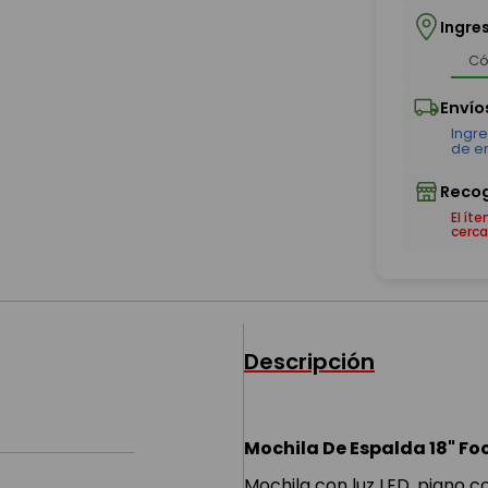
Ingre
El ít
cerca
Descripción
Mochila De Espalda 18" Foo
Mochila con luz LED, piano co