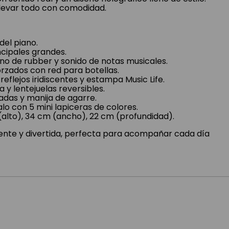
 llevar todo con comodidad.
 del piano.
cipales grandes.
iano de rubber y sonido de notas musicales.
forzados con red para botellas.
eflejos iridiscentes y estampa Music Life.
y lentejuelas reversibles.
adas y manija de agarre.
lo con 5 mini lapiceras de colores.
(alto), 34 cm (ancho), 22 cm (profundidad).
tente y divertida, perfecta para acompañar cada día