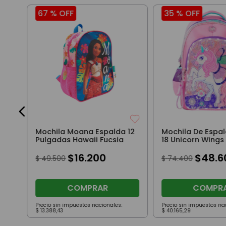
67 %
OFF
35 %
OFF
2"
s
Mochila Moana Espalda 12
Mochila De Espal
Pulgadas Hawaii Fucsia
18 Unicorn Wings
Led A Pila Rosa Y
$
16
.
200
$
48
.
6
$
49
.
500
$
74
.
400
COMPRAR
COMPR
Precio sin impuestos nacionales:
Precio sin impuestos na
$
13
.
388
,
43
$
40
.
165
,
29