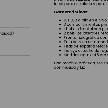
Ideal para uso diario y para
Características:
Luz LED a pila en el vivo
3 compartimientos prin
1 bolsillo frontal con p
2 bolsillos laterales re
undidad)
Frente holográfico con r
Tela de raso estampada 
Tiras de espalda reforz
Incluye estuche de rega
Medidas aprox.: 45 cm 
Una mochila práctica, resis
con música y luz.