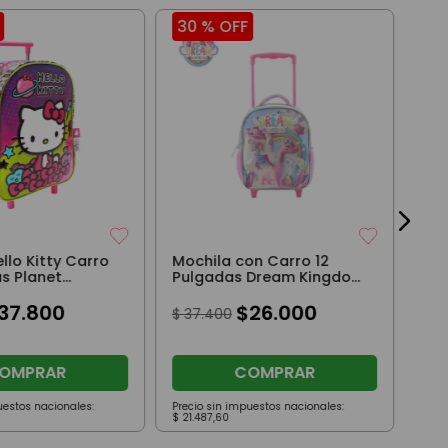
30 %
OFF
61
Moc
12”
Cel
$
9
llo Kitty Carro
Mochila con Carro 12
as Planet
Pulgadas Dream Kingdom
Dragón Rosa
37
.
800
$
26
.
000
$
37
.
400
OMPRAR
COMPRAR
uestos nacionales:
Precio sin impuestos nacionales:
Prec
$
21
.
487
,
60
$
30
.