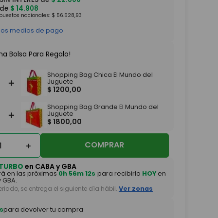
 de
$
14
.
908
mpuestos nacionales:
$
56
.
528
,
93
 los medios de pago
na Bolsa Para Regalo!
Shopping Bag Chica El Mundo del
＋
Juguete
$
1200
,
00
Shopping Bag Grande El Mundo del
＋
Juguete
$
1800
,
00
COMPRAR
＋
TURBO
en CABA y GBA
á en las próximas
0h 56m 11s
para recibirlo
HOY
en
 GBA.
feriado, se entrega el siguiente día hábil.
Ver zonas
s
para devolver tu compra