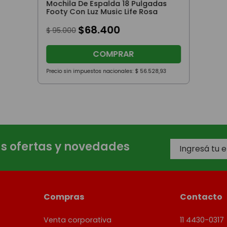
Mochila De Espalda 18 Pulgadas
Footy Con Luz Music Life Rosa
$
68
.
400
$
95
.
000
COMPRAR
Precio sin impuestos nacionales:
$
56
.
528
,
93
as ofertas y novedades
Compras
Contacto
Venta corporativa
11 4430-0317