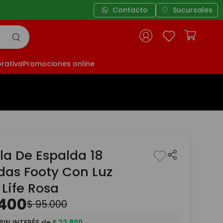
Contacto
Sucursales
rativa
Promociones online
la De Espalda 18
das Footy Con Luz
Life Rosa
400
$
95
.
000
SIN INTERÉS de
$
22
.
800